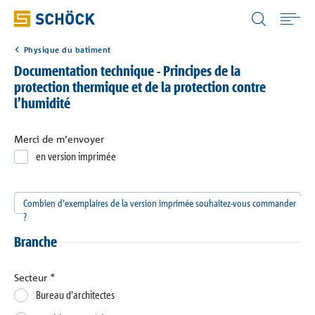
Switzerland (CH) Français
Physique du batiment
Home
Documentation technique - Principes de la
protection thermique et de la protection contre
l’humidité
Applications
Merci de m’envoyer
Solutions
en version imprimée
Téléchargement
Combien d’exemplaires de la version imprimée souhaitez-vous commander
?
Services
Branche
Secteur
*
Connaissance
Bureau d'architectes