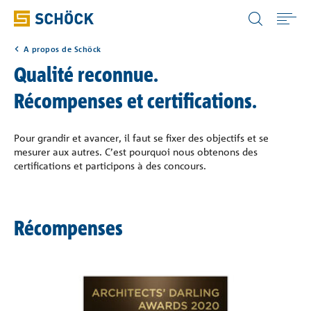
Switzerland (CH) Français
A propos de Schöck
Home
Qualité reconnue.
Récompenses et certifications.
Applications
Pour grandir et avancer, il faut se fixer des objectifs et se
Solutions
mesurer aux autres. C’est pourquoi nous obtenons des
certifications et participons à des concours.
Téléchargement
Récompenses
Services
Connaissance