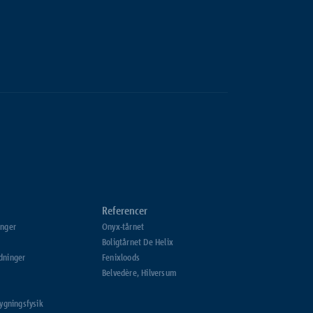
Referencer
inger
Onyx-tårnet
Boligtårnet De Helix
dninger
Fenixloods
Belvedère, Hilversum
bygningsfysik