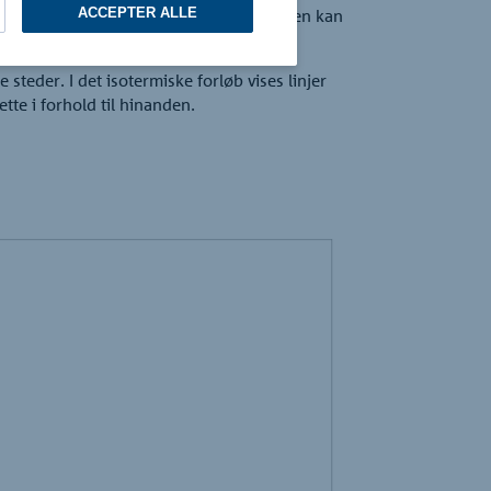
ACCEPTER ALLE
raturforløbet eller varmestrømstætheden kan
teder. I det isotermiske forløb vises linjer
te i forhold til hinanden.