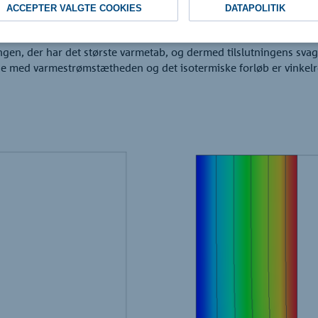
ACCEPTER VALGTE COOKIES
DATAPOLITIK
nt-metoden bestemmer varmestrømmene og temperaturerne. Tempe
 Et eksempel kan ses i figur 5 og 6.
en, der har det største varmetab, og dermed tilslutningens svage s
e med varmestrømstætheden og det isotermiske forløb er vinkelret