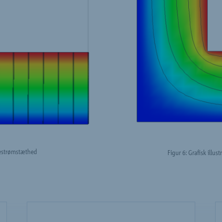
rmestrømstæthed
Figur 6: Grafisk illus