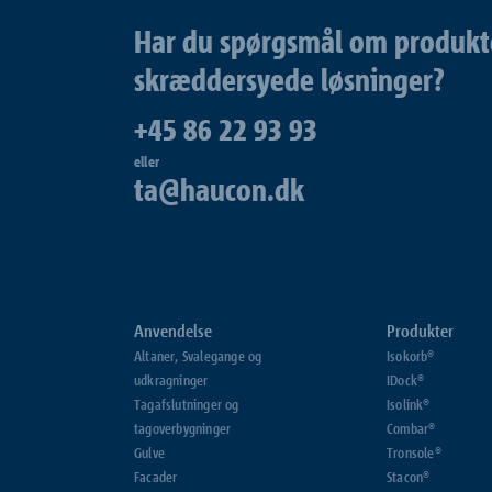
Har du spørgsmål om produkter
skræddersyede løsninger?
+45 86 22 93 93
eller
ta@haucon.dk
Anvendelse
Produkter
Altaner, Svalegange og
Isokorb®
udkragninger
IDock®
Tagafslutninger og
Isolink®
tagoverbygninger
Combar®
Gulve
Tronsole®
Facader
Stacon®