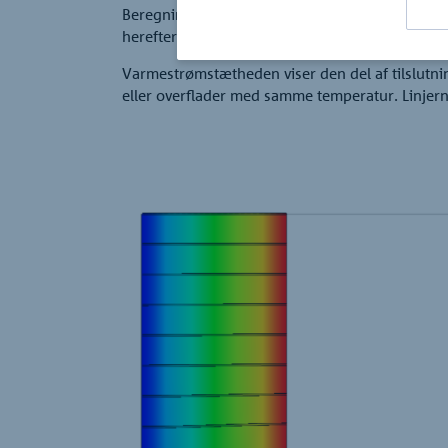
udkragninger
tagoverbygninger
Virksomheden
Beregningsmodellen i henhold til finit-eleme
herefter illustreres grafisk for en konstruktion.
Bole®
Varmestrømstætheden viser den del af tilslutning
Kontakt
eller overflader med samme temperatur. Linjern
Andre referencer