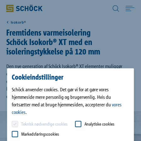
Denmark (DK) Dansk
Isokorb®
Home
Fremtidens varmeisolering
Schöck Isokorb® XT med en
Anvendelse
isoleringstykkelse på 120 mm
Produkter
Den nye generation af Schöck Isokorb® XT elementer muliggør
energieffektiv forankring af udkragende bygningsdele. Med dette
Cookieindstillinger
element forebygges termiske broer (kuldebroer), og altaner,
Digitale løsninger
baldakiner og gallerier kan allerede nu opfylde en koefficient for
Schöck anvender cookies. Det gør vi for at gøre vores
energimæssig ydeevne (EPC) på 0,0.
hjemmeside mere personlig og brugervenlig. Hvis du
fortsætter med at bruge hjemmesiden, accepterer du
vores
Downloads
cookies
.
Teknisk nødvendige cookies
Analytiske cookies
Referencer
Markedsføringscookies