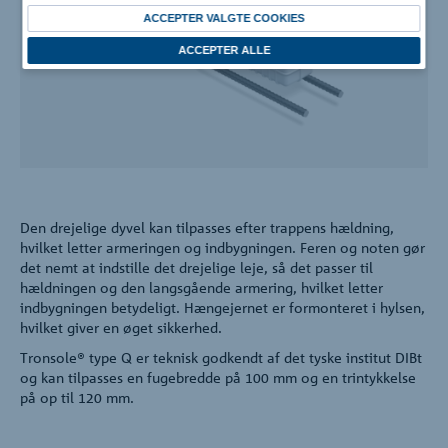
Virksomheden
ACCEPTER VALGTE COOKIES
ACCEPTER ALLE
Kontakt
Den drejelige dyvel kan tilpasses efter trappens hældning,
hvilket letter armeringen og indbygningen. Feren og noten gør
det nemt at indstille det drejelige leje, så det passer til
hældningen og den langsgående armering, hvilket letter
indbygningen betydeligt. Hængejernet er formonteret i hylsen,
hvilket giver en øget sikkerhed.
Tronsole® type Q er teknisk godkendt af det tyske institut DIBt
og kan tilpasses en fugebredde på 100 mm og en trintykkelse
på op til 120 mm.