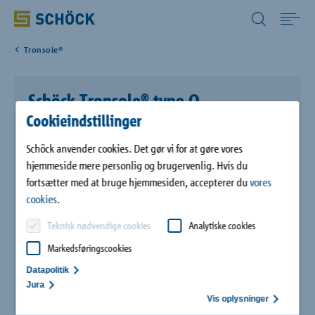
Denmark (DK) Dansk
Tronsole®
Home
Schöck Tronsole® type Q
Anvendelse
Cookieindstillinger
Schöck Tronsole® er et lyddæmpningselement til
Produkter
Schöck anvender cookies. Det gør vi for at gøre vores
forebyggelse af generende trinlyd i etageejendomme. Schöck
hjemmeside mere personlig og brugervenlig. Hvis du
Tronsole® type Q sikrer lyddæmpning mellem en
fortsætter med at bruge hjemmesiden, accepterer du
vores
vindeltrappe og trappehusets væg. Dimensionerne gør den
Digitale løsninger
cookies
.
kompakte Tronsole® type Q nem at indbygge i trappen.
Teknisk nødvendige cookies
Analytiske cookies
Downloads
Markedsføringscookies
Datapolitik
Referencer
Jura
Vis oplysninger