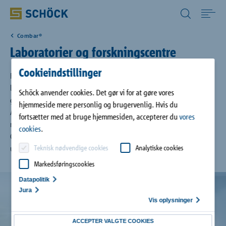
Denmark (DK) Dansk
Combar®
Home
Laboratorier og forskningscentre
Cookieindstillinger
Anvendelse
Forskningscentre til nano- og materialeteknologi og tilsvarende
laboratorier er udstyret med meget følsomme apparater. Det samme
Schöck anvender cookies. Det gør vi for at gøre vores
gælder lokaler med MR-scanningsudstyr og røntgenudstyr.
hjemmeside mere personlig og brugervenlig. Hvis du
Produkter
Armeringsståls elektriske ledningsevne kan påvirke funktionen og
fortsætter med at bruge hjemmesiden, accepterer du
vores
nøjagtigheden af disse dyre og følsomme apparater. Brug af Schöck
cookies
.
Combar® til armering gør det muligt at gennemføre forskning og
Digitale løsninger
Teknisk nødvendige cookies
Analytiske cookies
undersøgelser i helt metalfri og ikke-magnetiske omgivelser.
Markedsføringscookies
Downloads
Datapolitik
Jura
Referencer
Vis oplysninger
ACCEPTER VALGTE COOKIES