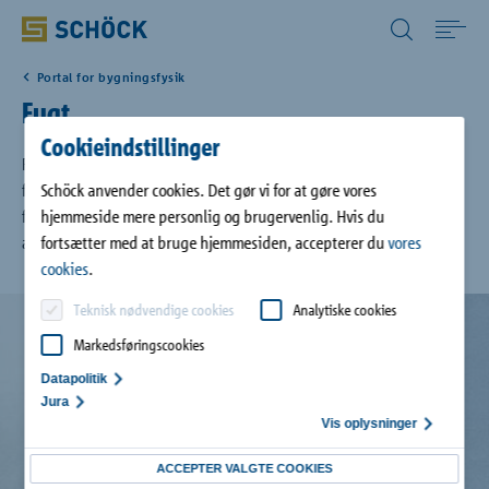
Denmark (DK) Dansk
Portal for bygningsfysik
Home
Fugt
Cookieindstillinger
Anvendelse
Fugt i en bygning opstår under bygningens brug, eksempelvis som
følge af madlavning eller brusebad. Mennesker producerer også
Schöck anvender cookies. Det gør vi for at gøre vores
fugt, når de trækker vejret. Indtrængende eller opstigende fugt er
hjemmeside mere personlig og brugervenlig. Hvis du
Produkter
andre kilder til fugt i bygningen.
fortsætter med at bruge hjemmesiden, accepterer du
vores
cookies
.
Digitale løsninger
Teknisk nødvendige cookies
Analytiske cookies
Markedsføringscookies
Downloads
Datapolitik
Jura
Vis oplysninger
Referencer
ACCEPTER VALGTE COOKIES