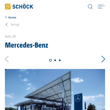
Belgium (BE) Vlaams
Home
Home
terug
Toepassingen
Aalst, DE
Mercedes-Benz
Producten
Digitale oplossingen
Download
Bouwfysica Portaal