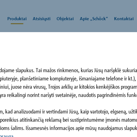
Produktai
Atsisiųsti
Objektai
Apie „Schöck“
Kontaktai
r leidimai
duktai
e „Schöck“
dojame slapukus. Tai mažos rinkmenos, kurias Jūsų naršyklė sukuria
i
uteryje, planšetiniame kompiuteryje, išmaniajame telefone ir kt.),
Piliamiestis
Vi
iniui, juose nėra virusų, Trojos arklių ar kitokios kenkėjiškos prog
no
ck“ grupė siūlo inovatyvius sprendimus ir sistemas, atitinkančius įva
Kaunas, LT
Ham
ra reikalingi norint naršyti svetainėje, naudotis pagrindinėmis funkci
os inžinerijos, statinių ir konstrukcijų reikalavimus naujos ir senos s
niams.
, kad analizuodami ir vertindami Jūsų, kaip vartotojo, elgseną, už
iacijos elementas
poreikius atitinkančią reklamą bei sustiprintumėme įmonės matomum
e plieno konstrukcijų
ms šalims. Išsamesnės informacijos apie mūsų naudojamus slapukus i
Tokiu būdu projektuojamos
apsaugą
.