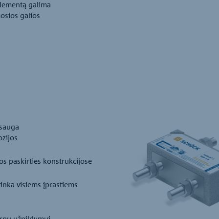
elementą galima
mosios galios
psauga
ozijos
os paskirties konstrukcijose
tinka visiems įprastiems
tarpų užpildymui