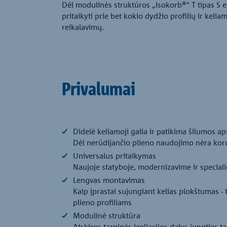
Dėl modulinės struktūros „Isokorb®“ T tipas S 
pritaikyti prie bet kokio dydžio profilių ir kelia
reikalavimų.
Privalumai
Didelė keliamoji galia ir patikima šilumos a
Dėl nerūdijančio plieno naudojimo nėra kor
Universalus pritaikymas
Naujoje statyboje, modernizavime ir speciali
Lengvas montavimas
Kaip įprastai sujungiant kelias plokštumas - 
plieno profiliams
Modulinė struktūra
Atskiros tarpinės izoliacijos dalys jungties 