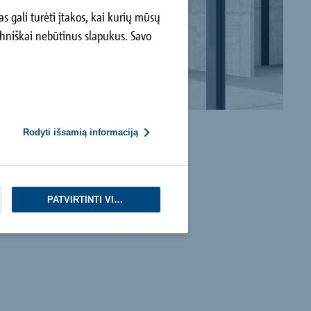
 gali turėti įtakos, kai kurių mūsų
hniškai nebūtinus slapukus. Savo
Rodyti išsamią informaciją
PATVIRTINTI VISKĄ