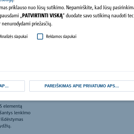
s, kaip, pvz., stogeliai,
as priklauso nuo Jūsų sutikimo. Nepamirškite, kad Jūsų pasirinkimas
kimai atskiriami termiškai
spausdami „
PATVIRTINTI VISKĄ
“ duodate savo sutikimą naudoti tec
 ir nenurodydami priežasčių.
Analizės slapukai
Reklamos slapukai
e statyboje
KUS
PAREIŠKIMAS APIE PRIVATUMO APSAUGĄ
 S elementą
nešantys lenkimo
r išdėstymas
ydžių.