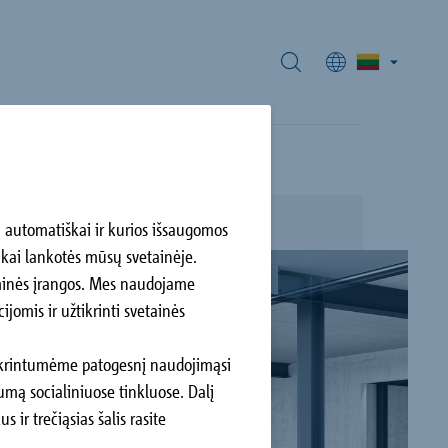
 automatiškai ir kurios išsaugomos
 kai lankotės mūsų svetainėje.
lla Neo
raminės įrangos. Mes naudojame
iriausius
burgas, DE
jomis ir užtikrinti svetainės
tatybos
tikrintumėme patogesnį naudojimąsi
ą socialiniuose tinkluose. Dalį
r trečiąsias šalis rasite