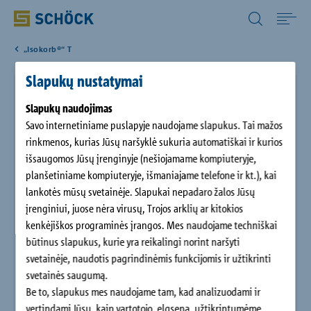
Lithuania (LT) Lietuvių kalba
„Isokorb®“ T
Home
Slapukų nustatymai
„Schöck Isokorb®“ T tipas K-U
Produktai
Slapukų naudojimas
Savo internetiniame puslapyje naudojame slapukus. Tai mažos
„Schöck Isokorb®“ T tipas K-U su „HTE-Compact®“ gniuždymo
rinkmenos, kurias Jūsų naršyklė sukuria automatiškai ir kurios
Atsisiųsti
moduliu ir 80 mm storio izoliacijos sluoksniu yra nešantysis
išsaugomos Jūsų įrenginyje (nešiojamame kompiuteryje,
šilumos izoliacijos elementas, skirtas konsoliniams
planšetiniame kompiuteryje, išmaniajame telefone ir kt.), kai
komponentams arba grindų plokštėms, esantiems žemiau
Objektai
lankotės mūsų svetainėje. Slapukai nepadaro žalos Jūsų
perdangos. Elementas perduoda neigiamus momentus ir
įrenginiui, juose nėra virusų, Trojos arklių ar kitokios
teigiamas skersines jėgas.
kenkėjiškos programinės įrangos. Mes naudojame techniškai
Apie „Schöck“
„Schöck Isokorb®“ T tipas KF-U-F atsižvelgiant į paruoštos
būtinus slapukus, kurie yra reikalingi norint naršyti
konstrukcijos reikalavimus specialiai pristatomas dalimis.
svetainėje, naudotis pagrindinėmis funkcijomis ir užtikrinti
svetainės saugumą.
Kontaktai
Be to, slapukus mes naudojame tam, kad analizuodami ir
vertindami Jūsų, kaip vartotojo, elgseną, užtikrintumėme