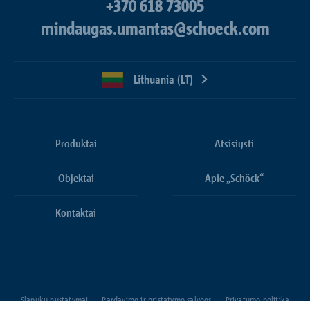
+370 618 73005
mindaugas.umantas@schoeck.com
Lithuania (LT)
Produktai
Atsisiųsti
Objektai
Apie „Schöck“
Kontaktai
Slapukų nustatymai
Pardavimo ir pristatymo sąlygos
Privatumo politika