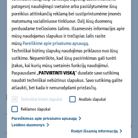
patogesnį naudojimąsi svetaine arba pasiūlytumėme Jūsų
poreikius atitinkančią reklamą bei sustiprintumėme įmonės
matomumą socialiniuose tinkluose. Dalį Jūsų duomenų
perduodame trečiosioms šalims. Išsamesnės informacijos apie
mūsų naudojamus slapukus ir trečiąsias šalis rasite
mūsų
Pareiškime apie privatumo apsaugą
.
Techniškai būtinų slapukų naudojimas priklauso nuo Jūsų
sutikimo. Nepamirškite, kad Jūsų pasirinkimas gali turėti
įtakos, kai kurių mūsų svetainės funkcijų naudojimui.
Paspausdami „
PATVIRTINTI VISKĄ
“ duodate savo sutikimą
naudoti techniškai nebūtinus slapukus. Savo sutikimą galite
atšaukti, bet kada ir nenurodydami priežasčių.
Privalumai
Techniškai būtini slapukai
Analizės slapukai
Reklamos slapukai
Efektyvesnis planavimas
Pareiškimas apie privatumo apsaugą
Mažiau skirtingų elementų ir detalūs planavimo dokumentai
Leidimo duomenys
(pvz., techninė informacija ir skaičiavimo programinė įranga)
Rodyti išsamią informaciją
Neribotas planavimas ir didesnė gyvenamoji erdvė