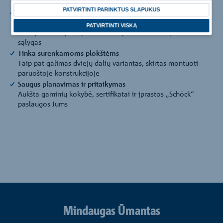
Galimi visi įprastiniai sienų pločiai (>= 175mm)
PATVIRTINTI PARINKTUS SLAPUKUS
Mažesnės tvarkymo, transportavimo ir apdirbimo išlaidos
Inkaravimo galvutės izoliacijos sluoksnio aukštyje užtikrina
PATVIRTINTI VISKĄ
efektyvius statybos procesus ir optimalias transportavimo
sąlygas
Tinka surenkamoms plokštėms
Taip pat galimas dviejų dalių variantas, skirtas montuoti
paruoštoje konstrukcijoje
Saugus planavimas ir pritaikymas
Aukšta gaminių kokybė, sertifikatai ir įprastos „Schöck“
paslaugos Jums
Mindaugas Ūmantas