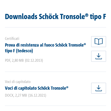
Downloads Schöck Tronsole® tipo F
Certificati
Prova di resistenza al fuoco Schöck Tronsole®
legg
tipo F (tedesco)
scar
PDF
,
2,80 MB
(02.12.2013)
Voci di capitolato
Voci di capitolato Schöck Tronsole®
scar
DOCX
,
2,27 MB
(16.12.2021)