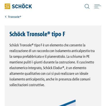
Italy (IT) Italiano
Tronsole®
Home
Schöck Tronsole® tipo F
Prodotti
Schöck Tronsole® tipo F è un elemento che consente la
Download
realizzazione di un raccordo con isolamento anticalpestio tra
la rampa prefabbricata e il pianerottolo. La schiuma in PE
mantiene puliti i giunti durante la costruzione. Il cuscinetto
Soluzioni digitali
elastomerico integrato, Schöck Elodur®, è un elemento
altamente qualitativo con cui si può realizzare un ideale
isolamento anticalpestio, anche in presenza delle comuni
Referenze
sollecitazioni costruttive.
Azienda