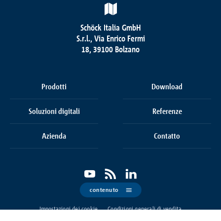
Schöck Italia GmbH
S.r.l., Via Enrico Fermi
18, 39100 Bolzano
Prodotti
Download
Soluzioni digitali
Referenze
Azienda
Contatto
contenuto
Impostazioni dei cookie
Condizioni generali di vendita
Informativa sul trattamento dei dati personali
Informazioni corporate