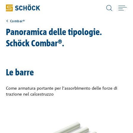
Italy (IT) Italiano
Combar®
Home
Panoramica delle tipologie.
Schöck Combar®.
Prodotti
Download
Le barre
Soluzioni digitali
Come armatura portante per l’assorbimento delle forze di
trazione nel calcestruzzo
Referenze
Azienda