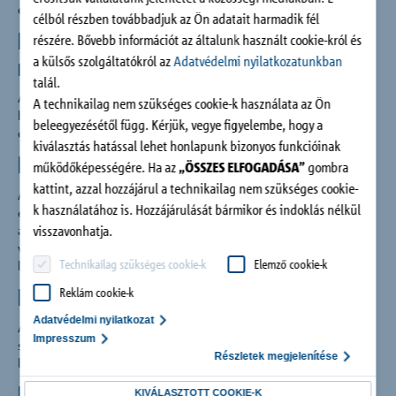
egyszerre növeli a lakásminőséget és az épület értékét.
célból részben továbbadjuk az Ön adatait harmadik fél
Komplett rendszer – minden lépcsőhöz
részére. Bővebb információt az általunk használt cookie-król és
a külsős szolgáltatókról az
Adatvédelmi nyilatkozatunkban
megfelelő
talál.
A Schöck Tronsole® pontosan egymáshoz illeszkedő változatai
A technikailag nem szükséges cookie-k használata az Ön
hatékony lépéshangszigetelést biztosítanak minden területen,
beleegyezésétől függ. Kérjük, vegye figyelembe, hogy a
egyenes és húzott karú lépcsőknél egyaránt.
kiválasztás hatással lehet honlapunk bizonyos funkcióinak
Biztonság a "kék vonallal"
működőképességére. Ha az
„ÖSSZES ELFOGADÁSA”
gombra
kattint, azzal hozzájárul a technikailag nem szükséges cookie-
A lépéshangszigetelő rendszerek tervezéskor és kivitelezéskor
k használatához is. Hozzájárulását bármikor és indoklás nélkül
egyaránt kék színű vonalként látszódnak, amelyek körülveszik
visszavonhatja.
az egymástól elválasztandó lépcsőket és szigetelőalátétként
viselkednek. Minden esetben a cél a biztos
Technikailag szükséges cookie-k
Elemző cookie-k
lépéshangszigetelés.
Egyszerű, hanghídmentes beépítés
Reklám cookie-k
Adatvédelmi nyilatkozat
A Schöck Tronsole® rendszer lehetővé teszi, hogy az építés
Impresszum
során szabadon maradó hézagok hangszigetelő elemmel ki
Részletek megjelenítése
legyenek töltve, így biztosítva van a hanghídmentes beépítés.
Biztonság a tervezésben
KIVÁLASZTOTT COOKIE-K