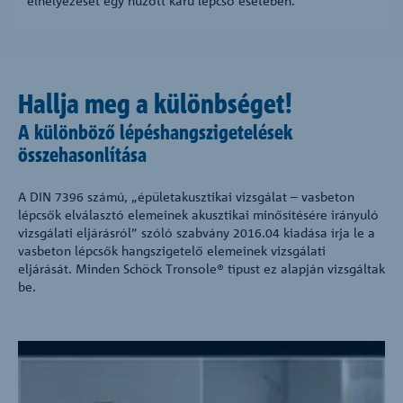
elhelyezését egy húzott karú lépcső esetében.
Hallja meg a különbséget!
A különböző lépéshangszigetelések
összehasonlítása
A DIN 7396 számú, „épületakusztikai vizsgálat – vasbeton
lépcsők elválasztó elemeinek akusztikai minősítésére irányuló
vizsgálati eljárásról” szóló szabvány 2016.04 kiadása írja le a
vasbeton lépcsők hangszigetelő elemeinek vizsgálati
eljárását. Minden Schöck Tronsole® típust ez alapján vizsgáltak
be.