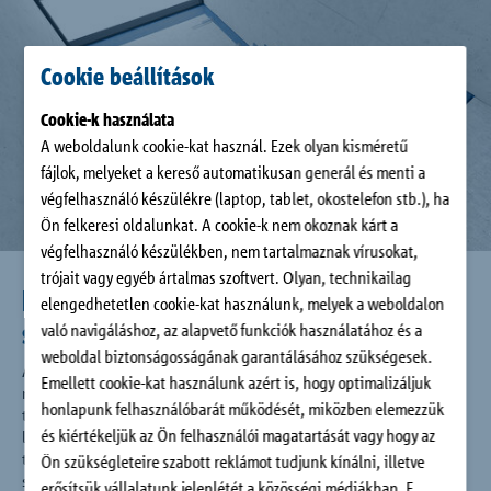
Cookie beállítások
Cookie-
k használata
A weboldalunk cookie-kat használ. Ezek olyan kisméretű
fájlok, melyeket a kereső automatikusan generál és menti a
végfelhasználó készülékre (laptop, tablet, okostelefon stb.), ha
Ön felkeresi oldalunkat. A cookie-k nem okoznak kárt a
végfelhasználó készülékben, nem tartalmaznak vírusokat,
trójait vagy egyéb ártalmas szoftvert. Olyan, technikailag
Lépéshangszigetelés a legmagasabb
elengedhetetlen cookie-kat használunk, melyek a weboldalon
színvonalon
való navigáláshoz, az alapvető funkciók használatához és a
weboldal biztonságosságának garantálásához szükségesek.
A kiváló minőségnek köszönhetően minden Tronsole®
Emellett cookie-kat használunk azért is, hogy optimalizáljuk
rendszer tervezési biztonságot kínál és egyszerű kivitelezést
honlapunk felhasználóbarát működését, miközben elemezzük
tesz lehetővé. Ezzel a lépéshang-szigetelő rendszerrel a
és kiértékeljük az Ön felhasználói magatartását vagy hogy az
lépcsőn marad a lépés zaja, így gyorsan és megbízhatóan
teljesíthetők a lépcsőházban a lépéshangvédelemmel
Ön szükségleteire szabott reklámot tudjunk kínálni, illetve
szembeni fokozott követelmények. A Schöck Tronsole®
erősítsük vállalatunk jelenlétét a közösségi médiákban. E