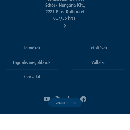
Schöck Hungária Kft.,
2721 Pilis, Külterület
017/55 hrsz.
Termékek
Letöltések
Digitális megoldások
Vállalat
Kapcsolat
Tartalom
Cookie beállítások
Általános eladási és szállítási feltételek
Impresszum
© 2026 Schöck Hungária Kft.