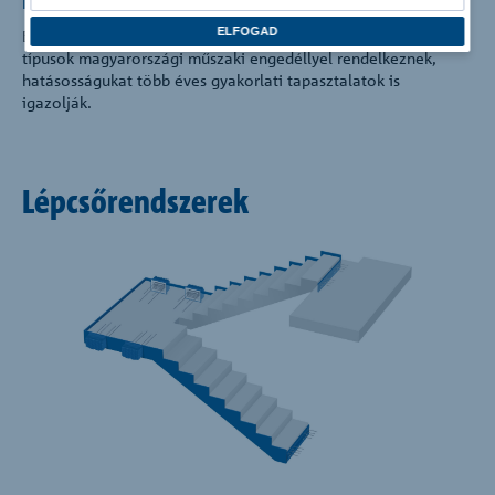
ELFOGAD
Egyszerű és biztonságos tervezés. A Schöck Tronsole®
típusok magyarországi műszaki engedéllyel rendelkeznek,
hatásosságukat több éves gyakorlati tapasztalatok is
igazolják.
Lépcsőrendszerek