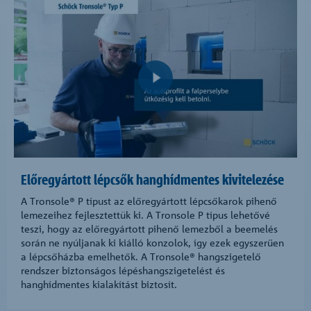
Előregyártott lépcsők hanghídmentes kivitelezése
A Tronsole® P típust az előregyártott lépcsőkarok pihenő
lemezeihez fejlesztettük ki. A Tronsole P típus lehetővé
teszi, hogy az előregyártott pihenő lemezből a beemelés
során ne nyúljanak ki kiálló konzolok, így ezek egyszerűen
a lépcsőházba emelhetők. A Tronsole® hangszigetelő
rendszer biztonságos lépéshangszigetelést és
hanghídmentes kialakítást biztosít.