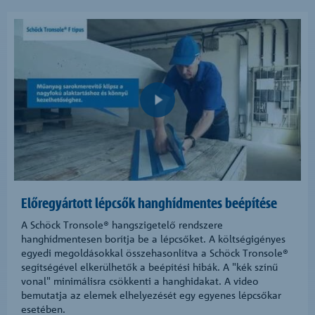
Előregyártott lépcsők hanghídmentes beépítése
A Schöck Tronsole® hangszigetelő rendszere
hanghídmentesen borítja be a lépcsőket. A költségigényes
egyedi megoldásokkal összehasonlítva a Schöck Tronsole®
segítségével elkerülhetők a beépítési hibák. A "kék színű
vonal" minimálisra csökkenti a hanghidakat. A video
bemutatja az elemek elhelyezését egy egyenes lépcsőkar
esetében.