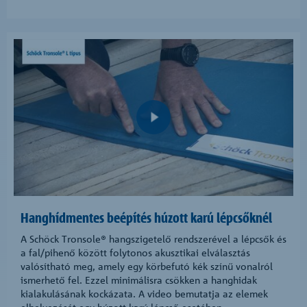
Hanghídmentes beépítés húzott karú lépcsőknél
A Schöck Tronsole® hangszigetelő rendszerével a lépcsők és
a fal/pihenő között folytonos akusztikai elválasztás
valósítható meg, amely egy körbefutó kék színű vonalról
ismerhető fel. Ezzel minimálisra csökken a hanghidak
kialakulásának kockázata. A video bemutatja az elemek