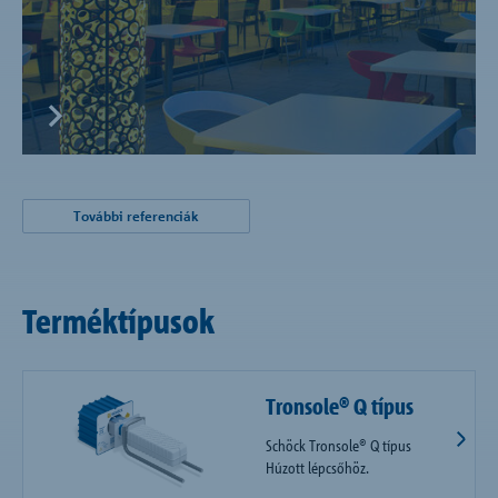
További referenciák
Terméktípusok
Tronsole® Q típus
Schöck Tronsole® Q típus
Húzott lépcsőhöz.