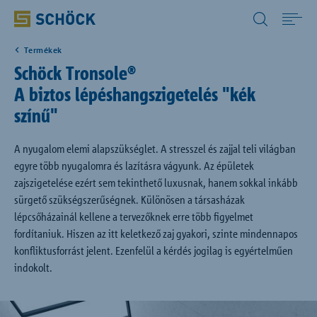
Hungary (HU) Magyar
Termékek
Home
Schöck Tronsole®
A biztos lépéshangszigetelés "kék
Termékek
színű"
Letöltések
A nyugalom elemi alapszükséglet. A stresszel és zajjal teli világban
egyre több nyugalomra és lazításra vágyunk. Az épületek
zajszigetelése ezért sem tekinthető luxusnak, hanem sokkal inkább
Digitális megoldások
sürgető szükségszerűségnek. Különösen a társasházak
lépcsőházainál kellene a tervezőknek erre több figyelmet
fordítaniuk. Hiszen az itt keletkező zaj gyakori, szinte mindennapos
Vállalat
konfliktusforrást jelent. Ezenfelül a kérdés jogilag is egyértelműen
indokolt.
Kapcsolat