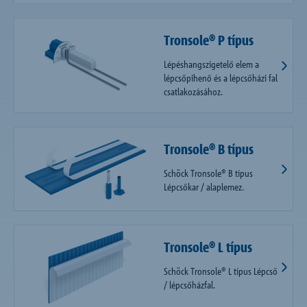
Tronsole® P típus
Lépéshangszigetelő elem a
lépcsőpihenő és a lépcsőházi fal
csatlakozásához.
Tronsole® B típus
Schöck Tronsole® B típus
Lépcsőkar / alaplemez.
Tronsole® L típus
Schöck Tronsole® L típus Lépcső
/ lépcsőházfal.