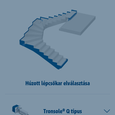
Húzott lépcsőkar elválasztása
Tronsole® Q típus