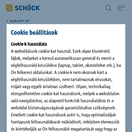
Hungary (HU) Magyar
Isokorb® XT
Home
Cookie beállítások
Schöck Isokorb® XT Z típus
Termékek
Cookie-
k használata
A weboldalunk cookie-kat használ. Ezek olyan kisméretű
120 mm vastag hőszigeteléssel rendelkező hőszigetelő elem,
fájlok, melyeket a kereső automatikusan generál és menti a
Letöltések
szigetelő közdarabként, különböző beépítési helyzetekhez és
végfelhasználó készülékre (laptop, tablet, okostelefon stb.), ha
tűzvédelmi követelményekhez. Az elem nem vesz fel erőket.
Ön felkeresi oldalunkat. A cookie-k nem okoznak kárt a
végfelhasználó készülékben, nem tartalmaznak vírusokat,
Digitális megoldások
trójait vagy egyéb ártalmas szoftvert. Olyan, technikailag
elengedhetetlen cookie-kat használunk, melyek a weboldalon
Vállalat
való navigáláshoz, az alapvető funkciók használatához és a
weboldal biztonságosságának garantálásához szükségesek.
Emellett cookie-kat használunk azért is, hogy optimalizáljuk
Kapcsolat
honlapunk felhasználóbarát működését, miközben elemezzük
és kiértékeljük az Ön felhasználói magatartását vagy hogy az