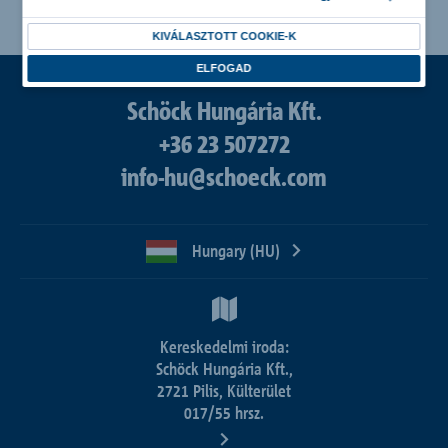
KIVÁLASZTOTT COOKIE-K
ELFOGAD
Schöck Hungária Kft.
+36 23 507272
info-hu@schoeck.com
Hungary (HU)
Kereskedelmi iroda:
Schöck Hungária Kft.,
2721 Pilis, Külterület
017/55 hrsz.