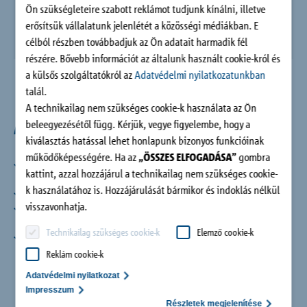
Ön szükségleteire szabott reklámot tudjunk kínálni, illetve
erősítsük vállalatunk jelenlétét a közösségi médiákban. E
célból részben továbbadjuk az Ön adatait harmadik fél
részére. Bővebb információt az általunk használt cookie-król és
a külsős szolgáltatókról az
Adatvédelmi nyilatkozatunkban
talál.
A technikailag nem szükséges cookie-k használata az Ön
Az elem előnyei
beleegyezésétől függ. Kérjük, vegye figyelembe, hogy a
kiválasztás hatással lehet honlapunk bizonyos funkcióinak
működőképességére. Ha az
„ÖSSZES ELFOGADÁSA”
gombra
Maximális hőszigetelés a 120 mm széles szigetelő testnek
kattint, azzal hozzájárul a technikailag nem szükséges cookie-
köszönhetően
k használatához is. Hozzájárulását bármikor és indoklás nélkül
Komplett rendszer
visszavonhatja.
160-250 mm sztenderd elemmagasság, további egyedi
magasságok rendelhetőek
Technikailag szükséges cookie-k
Elemző cookie-k
Tűzálló kivitelben is kapható
Reklám cookie-k
Adatvédelmi nyilatkozat
Impresszum
Részletek megjelenítése