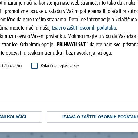
ptimiziranje načina korištenja naše web-stranice, i to tako da anali
li promotivne poruke u skladu s Vašim potrebama ili ojačali prisutn
omično dajemo trećim stranama. Detaljne informacije o kolačićima k
ima možete naći u našoj
Izjavi o zaštiti osobnih podataka
.
ički nužni ovisi o Vašem pristanku. Molimo imajte u vidu da Vaš izbo
-stranice. Odabirom opcije „
PRIHVATI SVE
“ dajete nam svoj pristana
ete opozvati u svakom trenutku i bez navođenja razloga.
itički kolačići
Kolačići za oglašavanje
ANI KOLAČIĆI
IZJAVA O ZAŠTITI OSOBNIH PODATAK