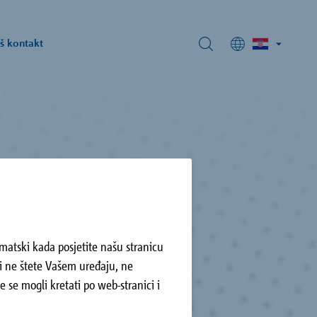
š kontakt
Sadržaj
nja i
ku u
imjene.
omatski kada posjetite našu stranicu
ići ne štete Vašem uređaju, ne
e se mogli kretati po web-stranici i