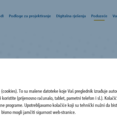
di
Podloge za projektiranje
Digitalna rješenja
Poduzeće
Va
izvodi
talna rješenja
uzeće
šim proizvodima i dati vam odgovore u vezi s
ogradnji, kao i kod postojećih građevina, Schöck nudi napredna rješe
uhvatna Schöckova ponuda usluga nudi vam stručno znanje i podrš
 i izolirati glavne su zadaće naših proizvoda - saznajte više o nama.
vode za specifične građevinsko-fizikalne, statičke i konstrukcijske pr
ktiranju.
tvima
e (cookies). To su malene datoteke koje Vaš preglednik izrađuje aut
rti
 koristite (prijenosno računalo, tablet, pametni telefon i sl.). Kolač
tetne programe. Upotrebljavamo kolačiće koji su tehnički nužni da bist
oškova
da bismo mogli jamčiti sigurnost web-stranice.