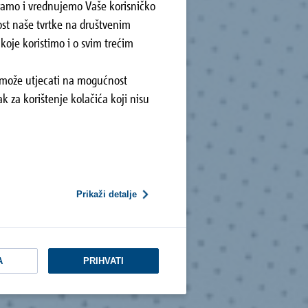
ziramo i vrednujemo Vaše korisničko
ost naše tvrtke na društvenim
oje koristimo i o svim trećim
r može utjecati na mogućnost
k za korištenje kolačića koji nisu
Prikaži detalje
A
PRIHVATI