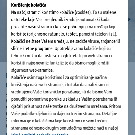
Korištenje kolačića
Na našoj stranici koristimo kolačiće (cookies). To su malene
datoteke koje Vaš preglednik izrađuje automatski kada
posjetite našu stranicu i koje se pohranjuju na uređaju koji
koristite (prijenosno računalo, tablet, pametni telefon i sl.).
Kolačići ne štete Vašem uređaju, ne sadrže viruse, trojance ili
slične štetne programe. Upotrebljavamo kolačiće koji su
tehnički nužni da biste se mogli kretati po web-stranici i
koristiti najosnovnije funkcije te da bismo mogli jamčiti
sigurnost web-stranice.
Izolacija protiv buke koraka na visokoj
Kolačiće osim toga koristimo i za optimiziranje načina
razini
korištenja naše web-stranice, i to tako da analiziramo i
vrednujemo Vaše korisničko ponašanje, ili da bismo Vam
S novom generacijom proizvoda Schöck Tronsole® zvučna
ponudili promotivne poruke u skladu s Vašim potrebama ili
izolacija razreda A (visoki komfor) prema normi ÖNORM B
ojačali prisutnost naše tvrtke na društvenim mrežama. Pritom
8115-5 postaje standard. Na taj način Schöck Tronsole®
povećava kvalitetu stanovanja, a istovremeno i vrijednost
Vaše podatke djelomično dajemo trećim stranama. Detaljne
zgrade, dok izolacija posebnim podnim oblogama (npr.
informacije o kolačićima koje koristimo i o svim trećim
plivajući estrih) postaje suvišna.
stranama odnosno drugim ponuđačima možete naći u našoj