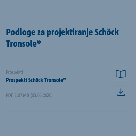
Podloge za projektiranje Schöck
Tronsole®
Prospekti
Čita
Prospekti Schöck Tronsole®
PDF
,
2,07 MB
(03.06.2020)
Pre