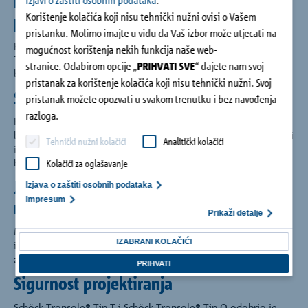
Kompletni sustav – prilagođen svakoj
Izjavi o zaštiti osobnih podataka
.
Korištenje kolačića koji nisu tehnički nužni ovisi o Vašem
pojedinoj stubi
pristanku. Molimo imajte u vidu da Vaš izbor može utjecati na
Precizno usklađene varijante proizvoda Schöck
mogućnost korištenja nekih funkcija naše web-
Tronsole® pružaju učinkovitu i sveobuhvatnu zaštitu protiv
stranice. Odabirom opcije „
PRIHVATI SVE
“ dajete nam svoj
buke koraka, kako kod ravnih, tako i kod spiralnih stuba.
pristanak za korištenje kolačića koji nisu tehnički nužni. Svoj
Sigurnost s plavom linijom
pristanak možete opozvati u svakom trenutku i bez navođenja
razloga.
Kako kod projektiranja, tako i kod izvedbe sustavi zaštite od
buke koraka uključuju plavu liniju oko stube koju treba izolirati
Tehnički nužni kolačići
Analitički kolačići
i koja ima ulogu izolacijske podloge. Za sigurnu zaštitu od
buke koraka.
Kolačići za oglašavanje
Jednostavna ugradnja bez zvučnog
Izjava o zaštiti osobnih podataka
Impresum
mosta
Prikaži detalje
Montažnim proizvodima Schöck Tronsole® zatvaraju se i reške
IZABRANI KOLAČIĆI
i time se sprečavaju greške kod gradnje. Za izvedbu bez
zvučnog mosta.
PRIHVATI
Sigurnost projektiranja
Schöck Tronsole® Tip T i Schöck Tronsole® Tip Q odobrio je