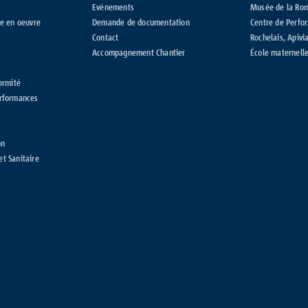
Evénements
Musée de la Ro
se en oeuvre
Demande de documentation
Centre de Perfo
Contact
Rochelais, Apivi
Accompagnement Chantier
École maternelle
ormité
erformances
on
t Sanitaire