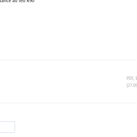
stance au feu R90
PDF
,
(27.0