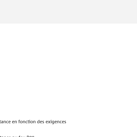
sé au moins de trois
aration
plémentaire peut être
tale et
.
istance en fonction des exigences