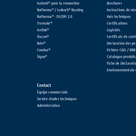
Isokorb® pour la rénovation
Brochures
Rutherma® / Isokorb® Naming
Instructions de mi
Rutherma® - DF/DFi 2.0
Avis techniques
Tronsole®
Certifications
Isolink®
Logiciels
Stacon®
Certificats de conf
Bole®
Déclaration des p
Combar®
Fichiers CAO / BIM
Signo®
Catalogue produits
Fiche de Déclarati
Environnementale e
Contact
Équipe commerciale
Service études techniques
Administration