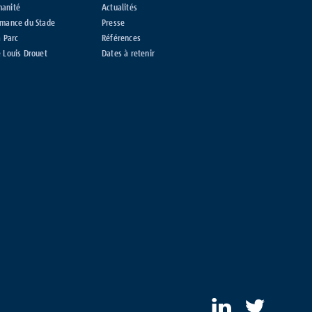
manité
Actualités
rmance du Stade
Presse
a Parc
Références
 Louis Drouet
Dates à retenir