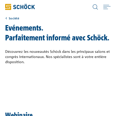
France (FR) Français
Société
Home
Evénements.
Parfaitement informé avec Schöck.
Solutions techniques
Découvrez les nouveautés Schöck dans les principaux salons et
Documentations
congrès internationaux. Nos spécialistes sont à votre entière
disposition.
Services
Références
Société
Webinaire