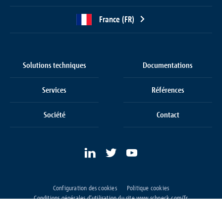
France (FR)
Solutions techniques
Documentations
Services
Références
Société
Contact
Configuration des cookies
Politique cookies
Conditions générales d’utilisation du site www.schoeck.com/fr
Conditions générales de vente
Protection des données
Mentions légales