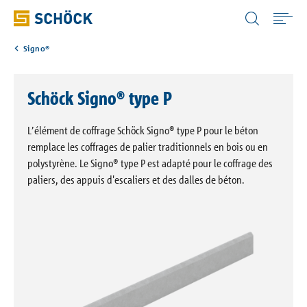
Luxembourg (LU) Français
Signo®
Home
Schöck Signo® type P
Applications
L’élément de coffrage Schöck Signo® type P pour le béton
Nos solutions
remplace les coffrages de palier traditionnels en bois ou en
polystyrène. Le Signo® type P est adapté pour le coffrage des
paliers, des appuis d'escaliers et des dalles de béton.
Solutions digitales
Documentations
Portails de connaissances