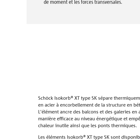
de moment et les forces transversales.
Références
Bole®
La société
Signo®
toutes les références
Contacter
Schöck Isokorb® XT type SK sépare thermiquem
en acier à encorbellement de la structure en bé
L'élément ancre des balcons et des galeries en
manière efficace au niveau énergétique et empê
chaleur inutile ainsi que les ponts thermiques.
Les éléments Isokorb® XT type SK sont disponib