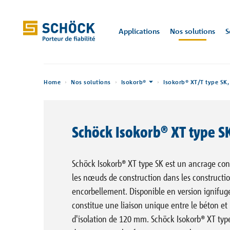
Luxembourg (LU) Français
Applications
Nos solutions
S
Home
Applications
Home
Nos solutions
Isokorb®
Isokorb® XT/T type SK,
Applications
Références
Isokorb®
CAO/BIM
Documentations
Portail Physique du
Présentation
Département Ingénierie
Software
Nos solutions
Isolation th
Construction
Kerkstraat 1
Por
La s
techniques
Bâtiment
9050 Gentbr
Schöck Isokorb® XT type S
Sconnex®
Programme de calcul
Evénements
Ingénieurs produits
Déclaration d
Villa Neo
De Krook
Solutions digitales
Brochures
Portail Bruit de choc
performances
Décou
Hambourg, DE
Gand, BE
Tronsole®
Calculateur de noeuds
Département sales
derni
Schöck Isokorb® XT type SK est un ancrage con
constructifs
Instructions de mise en
Fichiers CAO 
Documentations
les nœuds de construction dans les constructio
oeuvre
Isolink®
Département soutien
aux ventes
Liste de prix
encorbellement. Disponible en version ignifug
Avis techniques
Combar®
constitue une liaison unique entre le béton et 
Portails de connaissances
Service Construction
d'isolation de 120 mm. Schöck Isokorb® XT type
Balcons, galeries et auvents
Mur et poteau
Acro
Stacon®