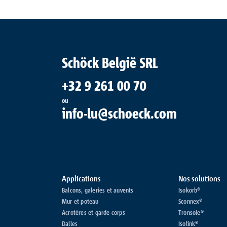
Schöck België SRL
+32 9 261 00 70
ou
info-lu@schoeck.com
Applications
Nos solutions
Balcons, galeries et auvents
Isokorb®
Mur et poteau
Sconnex®
Acrotères et garde-corps
Tronsole®
Dalles
Isolink®