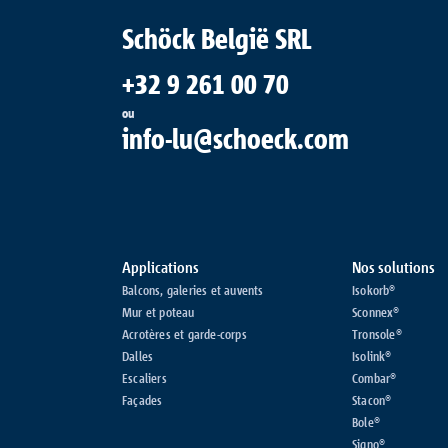
Schöck België SRL
+32 9 261 00 70
ou
info-lu@schoeck.com
Applications
Nos solutions
Balcons, galeries et auvents
Isokorb®
Mur et poteau
Sconnex®
Acrotères et garde-corps
Tronsole®
Dalles
Isolink®
Escaliers
Combar®
Façades
Stacon®
Bole®
Signo®