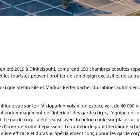
 en été 2019 à Dinkelsbühl, comprend 150 chambres et suites répar
les touristes peuvent profiter de son design exclusif et de sa tranqu
insi que Stefan File et Markus Rettenbacher du cabinet autrichien 
nifique vue sur le « Visiopark » voisin, un espace vert de 40 000 m
out endommagement de l’intérieur des garde-corps, l’équipe de cons
 Le garde-corps a été réalisé avec du béton coulé sur place sur u
e d’acier de 3 mm d’épaisseur. Le rupteur de pont thermique Schöck
anière efficace et durable. Spécialement conçu pour les garde-corp