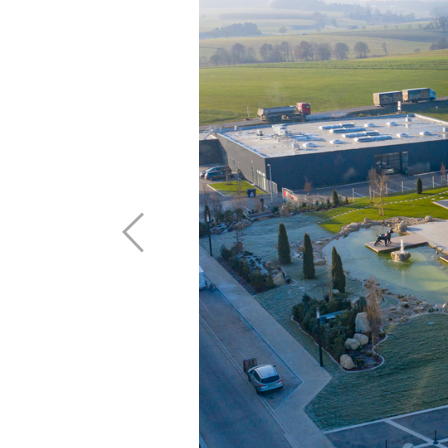
Références
Bole®
La société
Signo®
toutes les références
Contacter