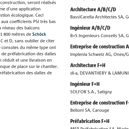
construction, seront réalisés
Architecture A/B/C/D
me d'une application
stion écologique. Ceci
BassiCarella Architectes SA, 
ux coefficients PSI très bas
Ingénieur A/B/C/D
u niveau des balcons
, 1 800 mètres de
Schöck
B+S Ingenieurs Conseils SA, 
C et D, sans oublier de citer
Entreprise de construction
00 consoles du même type ont
 de préfabrication des dalles
Implenia Schweiz AG, Onex/
 réduit et une livraison en
Architecture F+H
que de place sur le chantier.
éfabrication des dalles de
dl-a, DEVANTHERY & LAMUNI
Ingénieur F+H
SOLFOR S.A., Satigny
Entreprise de construction 
Belloni SA, Carouge
Préfabrication F+H
MFP Préfabrication SA, Marin