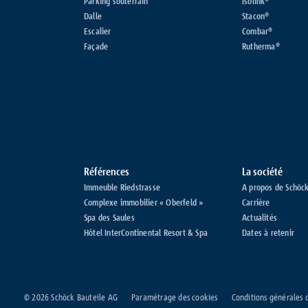
Parking souterrain
Isolink®
Dalle
Stacon®
Escalier
Combar®
Façade
Rutherma®
Références
La société
Immeuble Riedstrasse
A propos de Schöc
Complexe immobilier « Oberfeld »
Carrière
Spa des Saules
Actualités
Hôtel InterContinental Resort & Spa
Dates à retenir
© 2026 Schöck Bauteile AG
Paramétrage des cookies
Conditions générales 