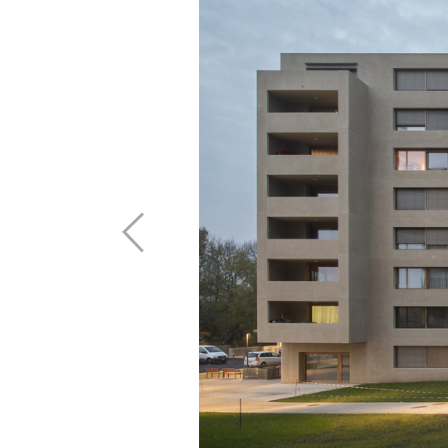
œuvre
Références
Dimensionne
Rutherma®
Avis techniques
La société
Physique du bâtiment
Contact