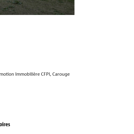
Source: photo©DidierJ
motion Immobilière CFPI, Carouge
oires