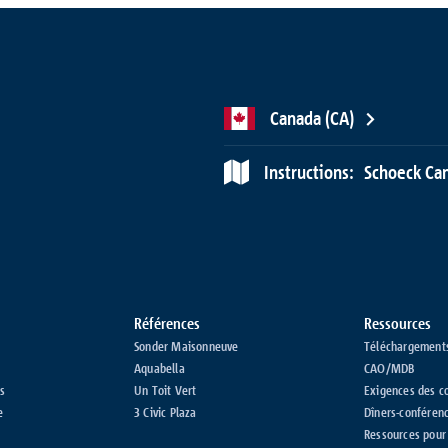
Canada (CA)
Instructions:
Schoeck Can
Références
Ressources
Sonder Maisonneuve
Téléchargement
Aquabella
CAO/MDB
s
Un Toit Vert
Exigences des c
e
3 Civic Plaza
Dîners-conféren
Ressources pour