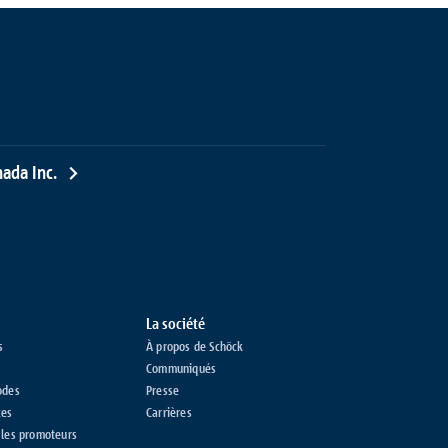
ada Inc.
La société
s
À propos de Schöck
Communiqués
odes
Presse
ces
Carrières
 les promoteurs