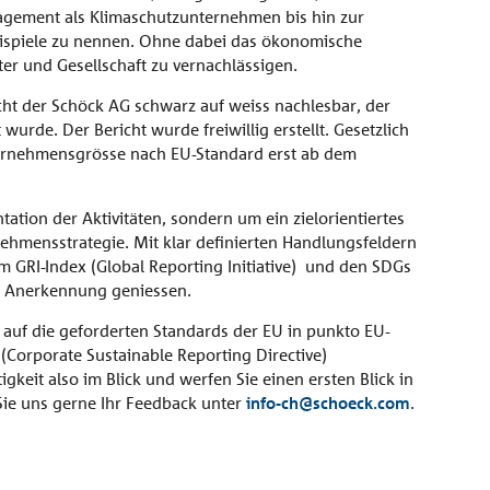
agement als Klimaschutzunternehmen bis hin zur
 Beispiele zu nennen. Ohne dabei das ökonomische
r und Gesellschaft zu vernachlässigen.
icht der Schöck AG schwarz auf weiss nachlesbar, der
wurde. Der Bericht wurde freiwillig erstellt. Gesetzlich
ternehmensgrösse nach EU-Standard erst ab dem
ation der Aktivitäten, sondern um ein zielorientiertes
ehmensstrategie. Mit klar definierten Handlungsfeldern
m GRI-Index (Global Reporting Initiative) und den SDGs
le Anerkennung geniessen.
t auf die geforderten Standards der EU in punkto EU-
Corporate Sustainable Reporting Directive)
gkeit also im Blick und werfen Sie einen ersten Blick in
Sie uns gerne Ihr Feedback unter
info-ch@schoeck.com
.