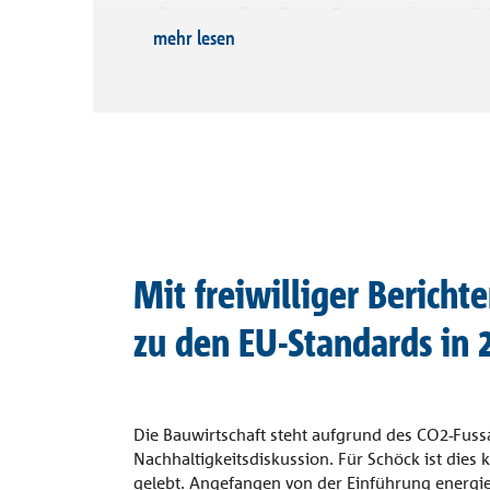
Vordach
Öffnu
die notwendigen Daten, Prozessstrukturen, Or
Referenzen
Zulassungen
mehr lesen
Entscheidungsgrundlagen. Damit kann Nachha
Rechtliches
Monta
Bauphysik
unternehmensweit qualitativ weiterentwickelt, 
Unternehmen
Freit
gesteuert und fundierter vorangetrieben werde
alle Referenzen
Nachhaltigkeitsbericht der Schöck AG für das 
Kontakt
untermauert und dokumentiert diese Zielsetzu
Mit freiwilliger Bericht
zu den EU-Standards in 
Die Bauwirtschaft steht aufgrund des CO2-Fuss
Nachhaltigkeitsdiskussion. Für Schöck ist dies 
gelebt. Angefangen von der Einführung energi