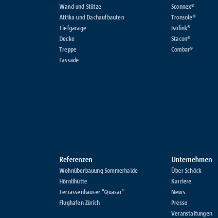
Wand und Stütze
Sconnex®
Attika und Dachaufbauten
Tronsole®
Tiefgarage
Isolink®
Decke
Stacon®
Treppe
Combar®
Fassade
Referenzen
Unternehmen
Wohnüberbauung Sommerhalde
Über Schöck
Hörnlihütte
Karriere
Terrassenhäuser "Quasar"
News
Flughafen Zürich
Presse
Veranstaltungen