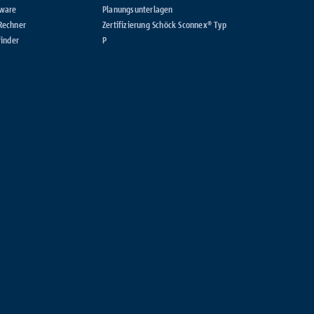
ware
Planungsunterlagen
Rechner
Zertifizierung Schöck Sconnex® Typ
inder
P