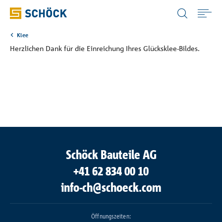
Switzerland (CH) Deutsch
Klee
Home
Herzlichen Dank für die Einreichung Ihres Glücksklee-Bildes.
Anwendungen
Produkte
Download
Schöck Bauteile AG
Digitale Lösungen
+41 62 834 00 10
info-ch@schoeck.com
Wissen
Öffnungszeiten: