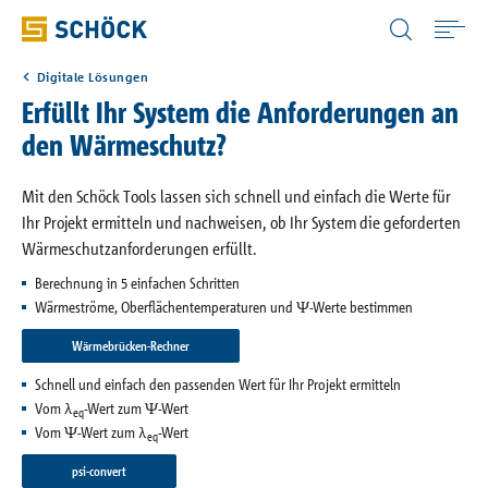
Switzerland (CH) Deutsch
Digitale Lösungen
Home
Erfüllt Ihr System die Anforderungen an
den Wärmeschutz?
Anwendungen
Mit den Schöck Tools lassen sich schnell und einfach die Werte für
Ihr Projekt ermitteln und nachweisen, ob Ihr System die geforderten
Produkte
Wärmeschutzanforderungen erfüllt.
Berechnung in 5 einfachen Schritten
Download
Wärmeströme, Oberflächentemperaturen und Ψ-Werte bestimmen
Wärmebrücken-Rechner
Digitale Lösungen
Schnell und einfach den passenden Wert für Ihr Projekt ermitteln
Vom λ
-Wert zum Ψ-Wert
eq
Vom Ψ-Wert zum λ
-Wert
Wissen
eq
psi-convert