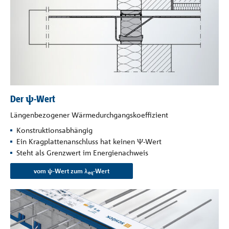
Der ψ-Wert
Längenbezogener Wärmedurchgangskoeffizient
Konstruktionsabhängig
Ein Kragplattenanschluss hat keinen Ψ-Wert
Steht als Grenzwert im Energienachweis
vom ψ-Wert zum λ
-Wert
eq