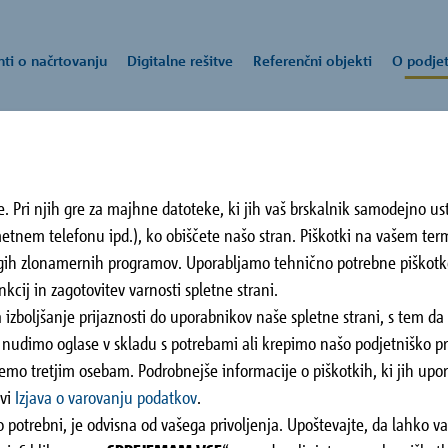
i o načrtovanju
Digitalne rešitve
Referenčni objekti
O podjet
ka
. Pri njih gre za majhne datoteke, ki jih vaš brskalnik samodejno ust
vsi dokumenti o
izvodi
talne rešitve
odjetju
pora strankam
metnem telefonu ipd.), ko obiščete našo stran. Piškotki na vašem te
načrtovanju
rugih zlonamernih programov. Uporabljamo tehnično potrebne piškot
ekrska
Sunsete Elite
Po
ovogradnjah vam Schöck skupina ponuja gradbene rešitve za različne
kova celovita ponudba storitev vam nudi strokovno znanje in podpor
lnost in izolativnost sta osnovni nalogi naših izdelkov." je osnovno s
tje Schöck vam nudi celovito ponudbo, tehnično pomoč in podporo p
Studenci
kcij in zagotovitev varnosti spletne strani.
Mar
enofizikalne, statične in konstrukcijske namene.
ovanju.
ja.
ovanju.
 izboljšanje prijaznosti do uporabnikov naše spletne strani, s tem d
Maribor, SI
ostih
nudimo oglase v skladu s potrebami ali krepimo našo podjetniško pri
o tretjim osebam. Podrobnejše informacije o piškotkih, ki jih upora
ostih
avi
Izjava o varovanju podatkov
.
tki
 potrebni, je odvisna od vašega privoljenja. Upoštevajte, da lahko va