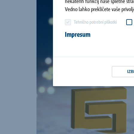
nekaterih funkcij naše spletne stra
Podpora strankam
Vedno lahko prekličete vaše privolj
Tehnično potrebni piškotki
Vsi referenčni objekti
Impresum
IZB