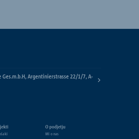
e Ges.m.b.H, Argentinierstrasse 22/1/7, A-
jekti
O podjetju
ošaki
Mi o nas