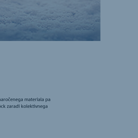
 naročenega materiala pa
öck zaradi kolektivnega