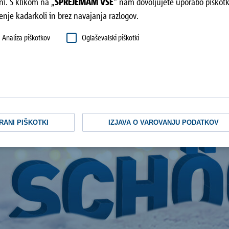
ni. S klikom na „
SPREJEMAM VSE
“ nam dovoljujete uporabo piškotk
enje kadarkoli in brez navajanja razlogov.
Analiza piškotkov
Oglaševalski piškotki
RANI PIŠKOTKI
IZJAVA O VAROVANJU PODATKOV