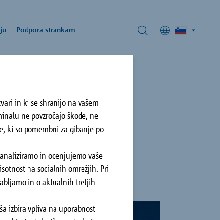
ju
Podpora strankam
vari in ki se shranijo na vašem
rminalu ne povzročajo škode, ne
ke, ki so pomembni za gibanje po
d Pekrsko gorco
o pri
poročilo našega
ri
ibor, SI
a analiziramo in ocenjujemo vaše
sotnost na socialnih omrežjih. Pri
bljamo in o aktualnih tretjih
ša izbira vpliva na uporabnost