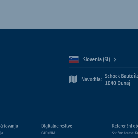
Slovenia (SI)
Schöck Bauteil
Navodila:
1040 Dunaj
črtovanju
Digitalne rešitve
Referenčni ob
ja
CAD/BIM
Sončne terase K