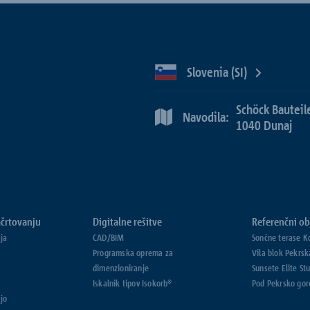
Slovenia (SI)
Schöck Bauteil
Navodila:
1040 Dunaj
črtovanju
Digitalne rešitve
Referenčni ob
ja
CAD/BIM
Sončne terase K
Programska oprema za
Vila blok Pekrsk
dimenzioniranje
Sunsete Elite St
Iskalnik tipov Isokorb®
Pod Pekrsko gor
jo