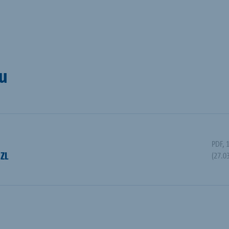
u
PDF
,
 ZL
(27.0