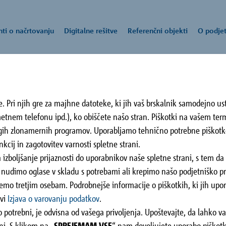
i o načrtovanju
Digitalne rešitve
Referenčni objekti
O podjet
. Pri njih gre za majhne datoteke, ki jih vaš brskalnik samodejno ust
ka
vsi dokumenti o
izvodi
talne rešitve
odjetju
pora strankam
metnem telefonu ipd.), ko obiščete našo stran. Piškotki na vašem te
načrtovanju
rugih zlonamernih programov. Uporabljamo tehnično potrebne piškot
ekrska
Sunsete Elite
Po
kcij in zagotovitev varnosti spletne strani.
ovogradnjah vam Schöck skupina ponuja gradbene rešitve za različne
kova celovita ponudba storitev vam nudi strokovno znanje in podpor
lnost in izolativnost sta osnovni nalogi naših izdelkov." je osnovno s
tje Schöck vam nudi celovito ponudbo, tehnično pomoč in podporo p
Studenci
Mar
 izboljšanje prijaznosti do uporabnikov naše spletne strani, s tem d
enofizikalne, statične in konstrukcijske namene.
ovanju.
ja.
ovanju.
je 80 mm kot vmesni
Maribor, SI
ostih
nudimo oglase v skladu s potrebami ali krepimo našo podjetniško pri
zahteve požarne zaščite.
o tretjim osebam. Podrobnejše informacije o piškotkih, ki jih upora
ostih
avi
Izjava o varovanju podatkov
.
lja naknadno, npr. za
tki
 potrebni, je odvisna od vašega privoljenja. Upoštevajte, da lahko va
onih.
ni. S klikom na „
SPREJEMAM VSE
“ nam dovoljujete uporabo piškotk