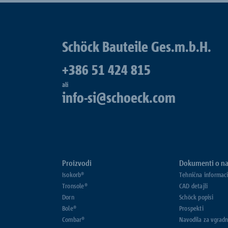
Schöck Bauteile Ges.m.b.H.
+386 51 424 815
ali
info-si@schoeck.com
Proizvodi
Dokumenti o na
Isokorb®
Tehnična informaci
Tronsole®
CAD detajli
Dorn
Schöck popisi
Bole®
Prospekti
Combar®
Navodila za vgradn