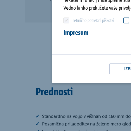
Podpora strankam
Vedno lahko prekličete vaše privolj
Tehnično potrebni piškotki
Vsi referenčni objekti
Impresum
IZB
Prednosti
Standardno na voljo v višinah od 160 mm do 
Posamična prilagoditev na želeno mero glede