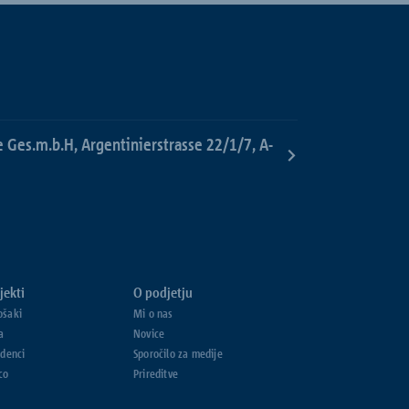
e Ges.m.b.H, Argentinierstrasse 22/1/7, A-
jekti
O podjetju
ošaki
Mi o nas
a
Novice
udenci
Sporočilo za medije
co
Prireditve