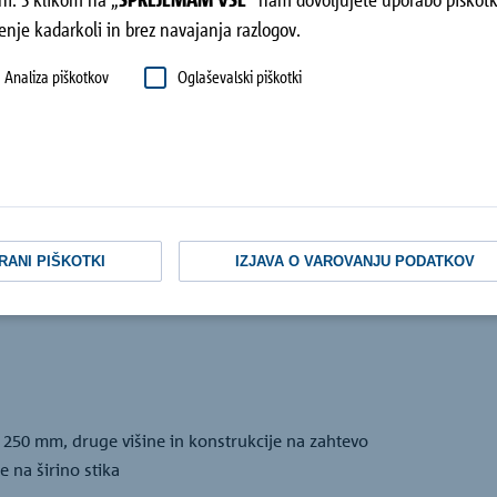
enje kadarkoli in brez navajanja razlogov.
Analiza piškotkov
Oglaševalski piškotki
RANI PIŠKOTKI
IZJAVA O VAROVANJU PODATKOV
250 mm, druge višine in konstrukcije na zahtevo
 na širino stika