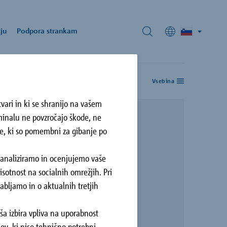
ju
Podpora strankam
Vsebina
vari in ki se shranijo na vašem
rminalu ne povzročajo škode, ne
ke, ki so pomembni za gibanje po
d Pekrsko gorco
o pri
poročilo našega
ri
ibor, SI
a analiziramo in ocenjujemo vaše
sotnost na socialnih omrežjih. Pri
bljamo in o aktualnih tretjih
ša izbira vpliva na uporabnost
ov, ki niso tehnično potrebni.