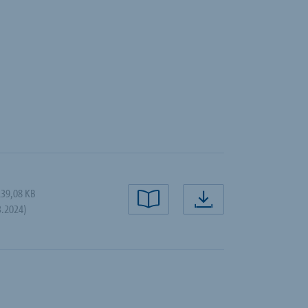
139,08 KB
Preberi zdaj
Prenesi zdaj
3.2024)