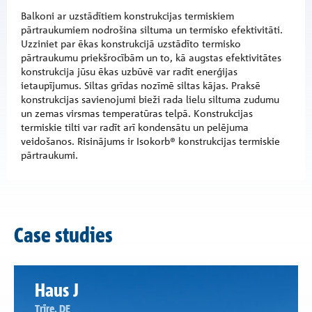
Balkoni ar uzstādītiem konstrukcijas termiskiem
pārtraukumiem nodrošina siltuma un termisko efektivitāti.
Uzziniet par ēkas konstrukcijā uzstādīto termisko
pārtraukumu priekšrocībām un to, kā augstas efektivitātes
konstrukcija jūsu ēkas uzbūvē var radīt enerģijas
ietaupījumus. Siltas grīdas nozīmē siltas kājas. Praksē
konstrukcijas savienojumi bieži rada lielu siltuma zudumu
un zemas virsmas temperatūras telpā. Konstrukcijas
termiskie tilti var radīt arī kondensātu un pelējuma
veidošanos. Risinājums ir Isokorb® konstrukcijas termiskie
pārtraukumi.
Case studies
Haus J
Trīre, DE