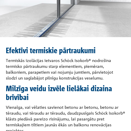
Efektīvi termiskie pārtraukumi
Termiskās izolācijas ietvaros Schöck Isokorb® nodrošina
termisko pārtraukumu starp elementiem, piemēram,
balkoniem, parapetiem vai nojumju jumtiem, pārvietojot
slodzi un saglabājot pilnīgu konstrukcijas veselumu.
Milzīga veidu izvēle lielākai dizaina
brīvībai
Vienalga, vai vēlaties savienot betonu ar betonu, betonu ar
tēraudu, vai tēraudu ar tēraudu, daudzpusīgais Schöck Isokorb®
klāsts piedāvā pareizo risinājumu, lai pasargātu pret
termiskajiem tiltiem jaunās ēkās un balkonu renovācijas
projektos.