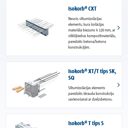
Isokorb® CXT
Nesošs siltumizolācijas
elements, kura izolācijas
materiāla biezums ir 120 mm, ar
stiklšķiedras kompozītmateriālu,
paredzēts betona/betona
konstrukcijām.
Isokorb® XT/T tips SK,
SQ
Siltumizolācijas elements
paredzēts tērauda konstrukciju
savienošanai ar dzelzsbetonu.
Isokorb® T tips S