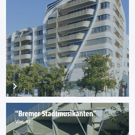
“Bremer Stadtmusikanten”
Vīne, AT