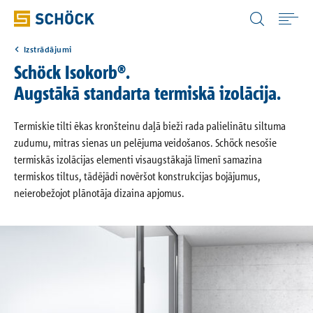
Latvia (LV) Latviešu valoda
Izstrādājumi
Home
Schöck Isokorb®.
Augstākā standarta termiskā izolācija.
Izstrādājumi
Termiskie tilti ēkas kronšteinu daļā bieži rada palielinātu siltuma
zudumu, mitras sienas un pelējuma veidošanos. Schöck nesošie
Lejupielādet
termiskās izolācijas elementi visaugstākajā līmenī samazina
termiskos tiltus, tādējādi novēršot konstrukcijas bojājumus,
Atsauces
neierobežojot plānotāja dizaina apjomus.
Par Schöck
Kontakti