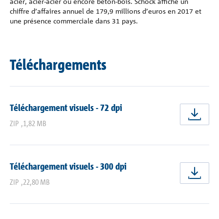
acier, acier-acier ou encore béton-bois. Schöck affiche un
chiffre d’affaires annuel de 179,9 millions d’euros en 2017 et
une présence commerciale dans 31 pays.
Téléchargements
Téléchargement visuels - 72 dpi
Tél
ZIP
,
1,82 MB
Téléchargement visuels - 300 dpi
Tél
ZIP
,
22,80 MB