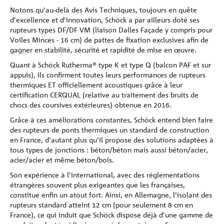
Notons qu’au-delà des Avis Techniques, toujours en quête
d’excellence et d’innovation, Schöck a par ailleurs doté ses
rupteurs types DF/DF VM (liaison Dalles Façade y compris pour
Voiles Minces - 16 cm) de pattes de fixation exclusives afin de
gagner en stabilité, sécurité et rapidité de mise en œuvre.
Quant à Schöck Rutherma® type K et type Q (balcon PAF et sur
appuis), ils confirment toutes leurs performances de rupteurs
thermiques ET officiellement acoustiques grâce à leur
certification CERQUAL (relative au traitement des bruits de
chocs des coursives extérieures) obtenue en 2016.
Grâce à ces améliorations constantes, Schöck entend bien faire
des rupteurs de ponts thermiques un standard de construction
en France, d’autant plus qu’il propose des solutions adaptées à
tous types de jonctions : béton/béton mais aussi béton/acier,
acier/acier et même béton/bois.
Son expérience à l’international, avec des réglementations
étrangères souvent plus exigeantes que les françaises,
constitue enfin un atout fort. Ainsi, en Allemagne, l’isolant des
rupteurs standard atteint 12 cm (pour seulement 8 cm en
France), ce qui induit que Schöck dispose déjà d’une gamme de