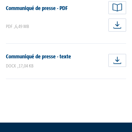
Communiqué de presse - PDF
PDF
,
6,49 MB
Tél
Communiqué de presse - texte
Tél
DOCX
,
17,04 KB