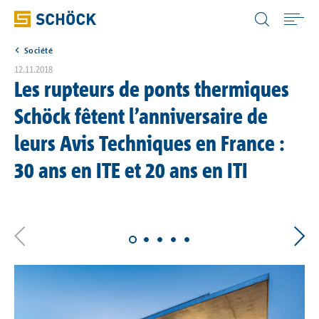
France (FR) Français
Société
Home
12.11.2018
Les rupteurs de ponts thermiques
Solutions techniques
Schöck fêtent l’anniversaire de
leurs Avis Techniques en France :
Documentations
30 ans en ITE et 20 ans en ITI
Services
Références
Société