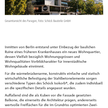
Referenzen
Unternehmen
Gesamtansicht des Paragon, Foto: Schöck Bauteile GmbH
Nah
Kontakt
Inmitten von Berlin entstand unter Einbezug der baulichen
Ruine eines früheren Krankenhauses ein neues Wohnquartier,
dessen Vielfalt bezüglich Wohnungsgrössen und
Wohnqualitäten Vorbildcharakter für innerstädtische
Wohngebäude einnimmt.
Für die wärmebrückenarme, konstruktiv einfache und statisch
wirtschaftliche Befestigung der Stahlbetonelemente sorgen
verschiedene Typen des Schöck Isokorb®, die zudem individuell
an die spezifischen Details angepasst wurden.
Auffallend sind die als Kuben vor die Fassade gesetzten
Balkone, die einerseits die Architektur prägen, andererseits
wertvolle Freiflächen für die im Grundriss optimierten Zwei-