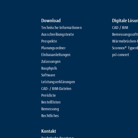
Download
Digitale Lös
Technische Informationen
CAD / BIM
Ausschreibungstexte
Bemessungssoft
Prospekte
Wärmebrücken-
Planungsordner
Sconnex® Typenf
Einbauanleitungen
psi-convert
Zulassungen
Bauphysik
Software
Leistungserklärungen
CAD- / BIM-Dateien
Preisliste
Bestelllisten
Bemessung
Rechtliches
Kontakt