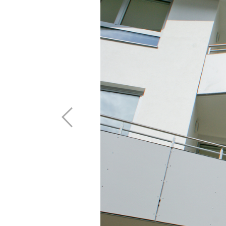
Vordach
Öffnu
Referenzen
Zulassungen
Rechtliches
Monta
Bauphysik
Unternehmen
Freit
alle Referenzen
Kontakt