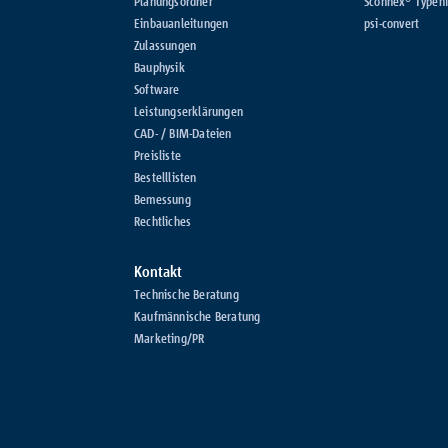
Planungsordner
Sconnex® Typenf
Einbauanleitungen
psi-convert
Zulassungen
Bauphysik
Software
Leistungserklärungen
CAD- / BIM-Dateien
Preisliste
Bestelllisten
Bemessung
Rechtliches
Kontakt
Technische Beratung
Kaufmännische Beratung
Marketing/PR