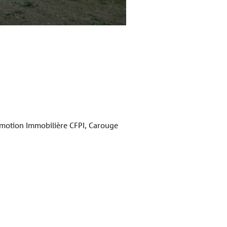
Referenz Schöck Isokorb
motion Immobilière CFPI, Carouge