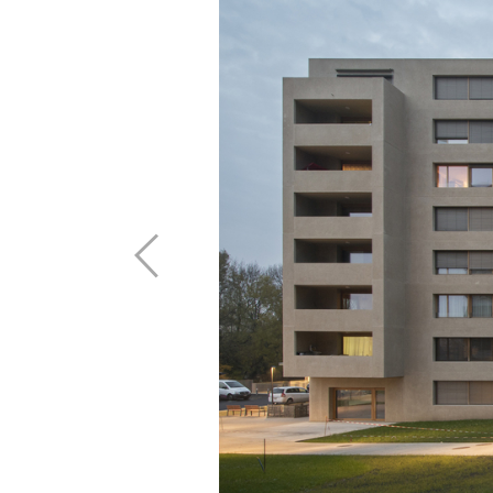
Vordach
Öffnu
Referenzen
Zulassungen
Rechtliches
Monta
Bauphysik
Unternehmen
Freit
alle Referenzen
Kontakt