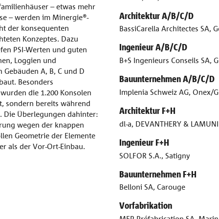
rfamilienhäuser – etwas mehr
Architektur A/B/C/D
hase – werden im Minergie®-
icht der konsequenten
BassiCarella Architectes SA, G
chteten Konzeptes. Dazu
Ingenieur A/B/C/D
fen PSI-Werten und guten
onen, Loggien und
B+S Ingenieurs Conseils SA, G
 Gebäuden A, B, C und D
Bauunternehmen A/B/C/D
rbaut. Besonders
Implenia Schweiz AG, Onex/G
 wurden die 1.200 Konsolen
gt, sondern bereits während
Architektur F+H
t. Die Überlegungen dahinter:
dl-a, DEVANTHERY & LAMUNI
eferung wegen der knappen
vollen Geometrie der Elemente
Ingenieur F+H
er als der Vor-Ort-Einbau.
SOLFOR S.A., Satigny
Bauunternehmen F+H
Belloni SA, Carouge
Vorfabrikation
MFP Préfabrication SA, Marin