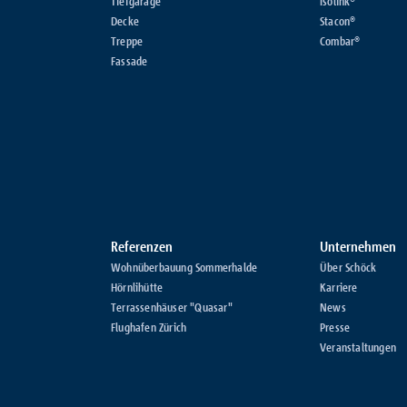
Tiefgarage
Isolink®
Decke
Stacon®
Treppe
Combar®
Fassade
Referenzen
Unternehmen
Wohnüberbauung Sommerhalde
Über Schöck
Hörnlihütte
Karriere
Terrassenhäuser "Quasar"
News
Flughafen Zürich
Presse
Veranstaltungen