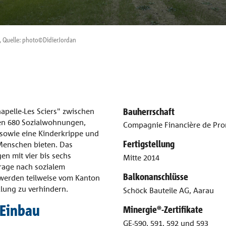
s, Quelle: photo©DidierJordan
Bauherrschaft
hapelle-Les Sciers" zwischen
en 680 Sozialwohnungen,
Compagnie Financière de Pro
 sowie eine Kinderkrippe und
Fertigstellung
Menschen bieten. Das
n mit vier bis sechs
Mitte 2014
frage nach sozialem
Balkonanschlüsse
werden teilweise vom Kanton
klung zu verhindern.
Schöck Bauteile AG, Aarau
-Einbau
Minergie®-Zertifikate
GE-590, 591, 592 und 593