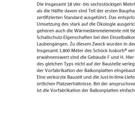
Die insgesamt 18 vier- bis sechsstöckigen Meh
als die Hälfte davon sind Teil der ersten Baup
zertifizierten Standard ausgeführt. Das entspr
Umsetzung des stark auf die Ökologie ausgeri
gehören auch die Wärmedämmelemente mit tie
Schallschutz-Eigenschaften bei den Einzelbalk
Laubengängen. Zu diesem Zweck wurden in den
insgesamt 1.800 Meter des Schöck Isokorb® ve
erwähnenswert sind die Gebäude F und H. Hier
des gleichen Typs nicht auf der Baustelle verle
der Vorfabrikation der Balkonplatten eingebau
Eine verkürzte Bauzeit und die Just-in-time-Li
örtlichen Platzverhältnisse. Bei der anspruchs
ist die Vorfabrikation der Balkonplatten einfach