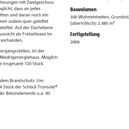
ohnungen mit Zweigeschoss
licht, dass an jedes
Bauvolumen
tten und daran noch ein
100 Wohneinheiten, Grundstüc
nen zudem quer gelüftet
(oberirdisch): 2.485 m²
elüftet. Auf der Dachebene
Fertigstellung
ssicht als Freizeitoase im
d vorhanden.
2009
rgangsstellen, ist der
 Niedrigenergiehaus. Möglich
m insgesamt 720 Stück
 dem Brandschutz. Um
4 Stück der Schöck Tronsole®
er Betonelemente u.a. 30