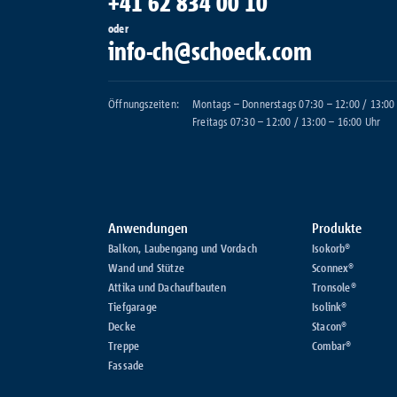
+41 62 834 00 10
oder
info-ch@schoeck.com
Öffnungszeiten:
Montags – Donnerstags 07:30 – 12:00 / 13:00
Freitags 07:30 – 12:00 / 13:00 – 16:00 Uhr
Anwendungen
Produkte
Balkon, Laubengang und Vordach
Isokorb®
Wand und Stütze
Sconnex®
Attika und Dachaufbauten
Tronsole®
Tiefgarage
Isolink®
Decke
Stacon®
Treppe
Combar®
Fassade