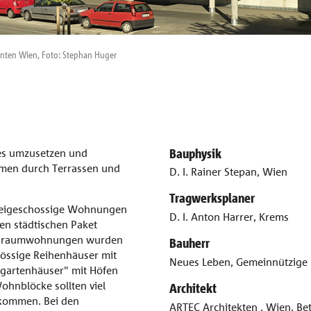
anten Wien, Foto: Stephan Huger
Bauphysik
 es umzusetzen und
umen durch Terrassen und
D. I. Rainer Stepan, Wien
Tragwerksplaner
zweigeschossige Wohnungen
D. I. Anton Harrer, Krems
en städtischen Paket
 Einraumwohnungen wurden
Bauherr
hössige Reihenhäuser mit
Neues Leben, Gemeinnützige
ngartenhäuser" mit Höfen
hnblöcke sollten viel
Architekt
ekommen. Bei den
ARTEC Architekten , Wien, Be