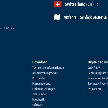
Switzerland (CH)
Anfahrt:
Schöck Bauteile 
 – 17:00 Uhr
Download
Digitale Lös
Technische Informationen
CAD / BIM
Ausschreibungstexte
Bemessungssoft
Prospekte
Wärmebrücken-
Planungsordner
Sconnex® Typenf
Einbauanleitungen
psi-convert
Zulassungen
Bauphysik
Software