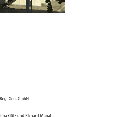
Referenz Schöck Trons
 Reg. Gen. GmbH
ttina Götz und Richard Manahl