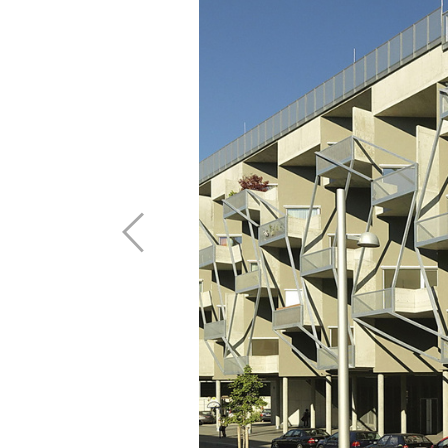
Vordach
Öffnu
Referenzen
Zulassungen
Rechtliches
Monta
Bauphysik
Unternehmen
Freit
alle Referenzen
Kontakt