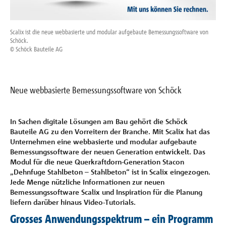
Referenzen
Scalix ist die neue webbasierte und modular aufgebaute Bemessungssoftware von
Das
Unternehmen
Schöck.
Bem
© Schöck Bauteile AG
© S
Kontakt
Neue webbasierte Bemessungssoftware von Schöck
In Sachen digitale Lösungen am Bau gehört die Schöck
Bauteile AG zu den Vorreitern der Branche. Mit Scalix hat das
Unternehmen eine webbasierte und modular aufgebaute
Bemessungssoftware der neuen Generation entwickelt. Das
Modul für die neue Querkraftdorn-Generation Stacon
„Dehnfuge Stahlbeton – Stahlbeton“ ist in Scalix eingezogen.
Jede Menge nützliche Informationen zur neuen
Bemessungssoftware Scalix und Inspiration für die Planung
liefern darüber hinaus Video-Tutorials.
Grosses Anwendungsspektrum – ein Programm