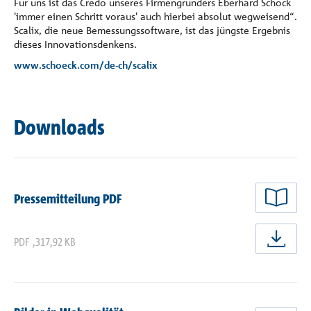
Für uns ist das Credo unseres Firmengründers Eberhard Schöck
'immer einen Schritt voraus' auch hierbei absolut wegweisend“.
Scalix, die neue Bemessungssoftware, ist das jüngste Ergebnis
dieses Innovationsdenkens.
www.schoeck.com/de-ch/scalix
Downloads
Pressemitteilung PDF
PDF
,
317,92 KB
jetz