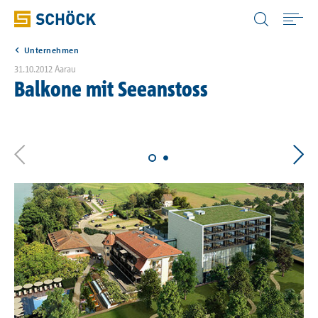
Switzerland (CH) Deutsch
Unternehmen
Home
31.10.2012
Aarau
Balkone mit Seeanstoss
Anwendungen
Produkte
Download
Digitale Lösungen
Wissen