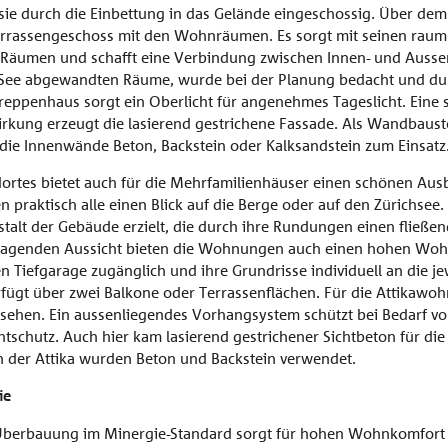
sie durch die Einbettung in das Gelände eingeschossig. Über de
errassengeschoss mit den Wohnräumen. Es sorgt mit seinen raum
n Räumen und schafft eine Verbindung zwischen Innen- und Ausse
m See abgewandten Räume, wurde bei der Planung bedacht und dur
eppenhaus sorgt ein Oberlicht für angenehmes Tageslicht. Eine s
wirkung erzeugt die lasierend gestrichene Fassade. Als Wandbaust
die Innenwände Beton, Backstein oder Kalksandstein zum Einsatz
ortes bietet auch für die Mehrfamilienhäuser einen schönen Ausb
raktisch alle einen Blick auf die Berge oder auf den Zürichsee.
stalt der Gebäude erzielt, die durch ihre Rundungen einen fließ
sragenden Aussicht bieten die Wohnungen auch einen hohen Wohn
Tiefgarage zugänglich und ihre Grundrisse individuell an die j
ügt über zwei Balkone oder Terrassenflächen. Für die Attikawohn
ehen. Ein aussen­liegendes Vorhangsystem schützt bei Bedarf v
htschutz. Auch hier kam lasierend gestrichener Sichtbeton für di
 der Attika wurden Beton und Backstein verwendet.
ie
 Überbauung im Minergie-Standard sorgt für hohen Wohnkomfort 