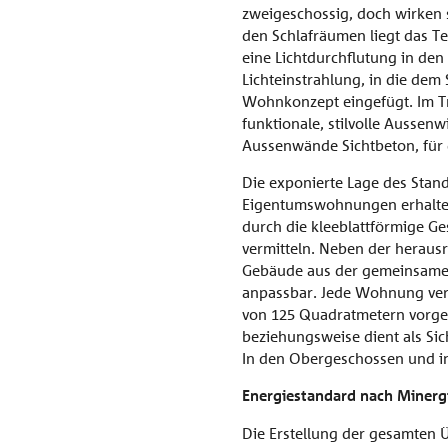
zweigeschossig, doch wirken 
den Schlafräumen liegt das T
eine Lichtdurchflutung in de
Lichteinstrahlung, in die de
Wohnkonzept eingefügt. Im Tr
funktionale, stilvolle Aussen
Aussenwände Sichtbeton, für 
Die exponierte Lage des Stand
Eigentumswohnungen erhalten p
durch die kleeblattförmige Ge
vermitteln. Neben der herau
Gebäude aus der gemeinsamen 
anpassbar. Jede Wohnung verf
von 125 Quadratmetern vorges
beziehungsweise dient als Sic
In den Obergeschossen und in
Energiestandard nach Minerg
Die Erstellung der gesamten