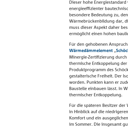
Dieser hohe Energiestandard 
energieeffizienter bautechnis
besondere Bedeutung zu, denn
Wärmebrückenbildung dar, die
muss dieser Aspekt daher be
ermöglicht einen hohen baul
Für den gehobenen Anspruch an
Wärmedämmelement
„
Schöc
Minergie-Zertifizierung durch
thermische Entkoppelung der Ma
Produktprogramm des Schöck Is
gestalterische Freiheit. Der 
worden. Punkten kann er zude
Baustelle einbauen lässt. In 
thermischer Entkoppelung.
Für die späteren Besitzer der
in Hinblick auf die niedrige
Komfort und ein ausgeglichen
im Sommer. Die insgesamt gut