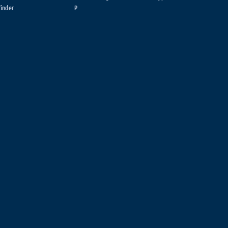
inder
P