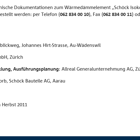
hnische Dokumentationen zum Wärmedämmelement „Schöck Isokor
stellt werden: per Telefon (
062 834 00 10
), Fax (
062 834 00 11
) od
ickweg, Johannes Hirt-Strasse, Au-Wädenswil
bH, Zürich
cklung, Ausführungsplanung:
Allreal Generalunternehmung AG, Zü
orb, Schöck Bauteile AG, Aarau
h Herbst 2011