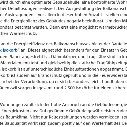
wird durch eine optimierte Gebäudehülle, eine kontrollierte Wo
cher Detaillösungen realisiert. Der Ausgestaltung der Balkonansc
 Auskragungen – vor allem in dieser hohen Anzahl – stellen ein
 die Energiebilanz des Gebäudes negativ beeinflusst. Um den Mi
sonders beachtet werden. Denn erst eine möglichst wärmebrücke
ichen Wärmeschutz.
 die Energieeffizienz des Balkonanschlusses bietet der Bauteile
k Isokorb
“ an. Dieses eignet sich besonders für den Einsatz in G
 den Planer angestrebt ist. Dämmkörper und Tragstäbe sind so ko
terialen entsteht und gleichzeitig die statische Tragfähigkeit ge
okorb ist auf unterschiedliche Einbausituationen abgestimmt. Di
Isokorb ist zudem auf Brandschutz geprüft und in die Feuerwiderst
m bei der Verarbeitung, da er sich besonders leicht handhaben u
Wädenswil sorgen insgesamt rund 2.500 Isokörbe für einen sichere
 Wohnungen zahlt sich der hohe Anspruch an die Gebäudeenergieef
ren Energiekosten aus: Gut gedämmte Gebäude gewährleisten zud
es Raumklima. Nicht nur Kältestrahlungen werden vermieden, so
e Bauqualität wirkt sich zudem positiv auf den Werterhalt des G