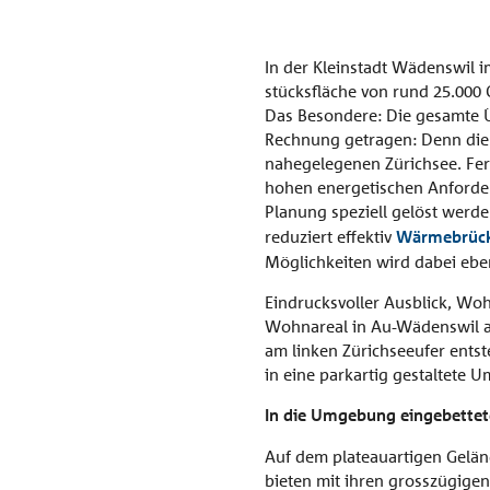
Vordach
Öffnu
Referenzen
Zulassungen
Rechtliches
In der Kleinstadt Wädenswil i
Monta
Bauphysik
Unternehmen
stücksfläche von rund 25.000
Freit
alle Referenzen
Das Besondere: Die gesamte Ü
Rechnung getragen: Denn die 
Kontakt
nahegelegenen Zürichsee. Fer
hohen energetischen Anforder
Planung speziell gelöst werd
reduziert effektiv
Wärme­brüc
Möglichkeiten wird dabei eb
Eindrucksvoller Ausblick, Wo
Wohnareal in Au-Wädenswil am 
am linken Zürichseeufer entst
in eine parkartig gestaltete
In die Umgebung eingebettet
Auf dem plateauartigen Gelän
bieten mit ihren grosszügige