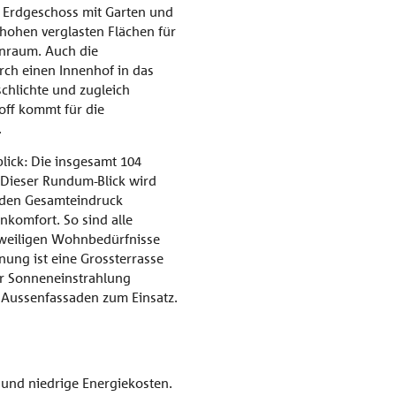
m Erdgeschoss mit Garten und
hohen verglasten Flächen für
n­raum. Auch die
ch einen Innenhof in das
chlichte und zugleich
off kommt für die
.
lick: Die insgesamt 104
 Dieser Rundum-Blick wird
enden Gesamteindruck
komfort. So sind alle
eweiligen Wohnbedürfnisse
ung ist eine Grossterrasse
or Sonneneinstrahlung
e Aussenfassaden zum Einsatz.
und niedrige Energiekosten.