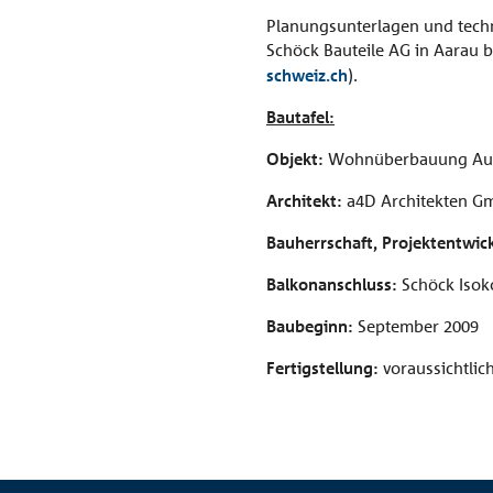
Planungsunterlagen und tec
Schöck Bauteile AG in Aarau be
schweiz.ch
).
Bautafel:
Objekt:
Wohnüberbauung Aubl
Architekt:
a4D Architekten Gm
Bauherrschaft, Projektentwi
Balkonanschluss:
Schöck Isok
Baubeginn:
September 2009
Fertigstellung:
voraussichtlic