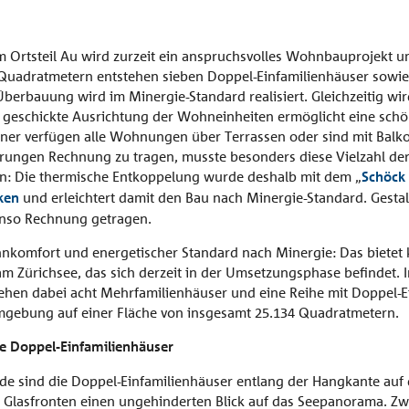
ngszeiten
m Ortsteil Au wird zurzeit ein anspruchsvolles Wohnbauprojekt u
gs – Donnerstags: 07.30-12.00 Uhr / 13.00-17.00 Uhr
 Quadratmetern entstehen sieben Doppel-Einfamilienhäuser sowie
ags: 07.30-12.00 Uhr / 13.00-16.00 Uhr
berbauung wird im Minergie-Standard realisiert. Gleichzeitig wi
geschickte Ausrichtung der Wohneinheiten ermöglicht eine schö
ner verfügen alle Wohnungen über Terrassen oder sind mit Balk
ungen Rechnung zu tragen, musste besonders diese Vielzahl der
en: Die thermische Entkoppelung wurde deshalb mit dem „
Schöck 
ken
und erleichtert damit den Bau nach Minergie-Standard. Gestal
enso Rechnung getragen.
hnkomfort und energetischer Standard nach Minergie: Das bietet 
Zürichsee, das sich derzeit in der Umsetzungsphase befindet. In
ehen dabei acht Mehrfamilienhäuser und eine Reihe mit Doppel-Ei
 Umgebung auf einer Fläche von insgesamt 25.134 Quadratmetern.
e Doppel-Einfamilienhäuser
de sind die Doppel-Einfamilienhäuser entlang der Hangkante auf 
n Glasfronten einen ungehinderten Blick auf das Seepanorama. Zw