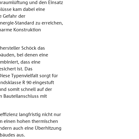
hnraumlüftung und den Einsatz
hlüsse kam dabei eine
e Gefahr der
nergie-Standard zu erreichen,
narme Konstruktion
hersteller Schöck das
ebäuden, bei denen eine
mbiniert, dass eine
sichert ist. Das
ese Typenvielfalt sorgt für
andsklasse R 90 eingestuft
nd somit schnell auf der
n Bauteilanschluss mit
fizienz langfristig nicht nur
em einen hohen thermischen
ndern auch eine Überhitzung
ebäudes aus.