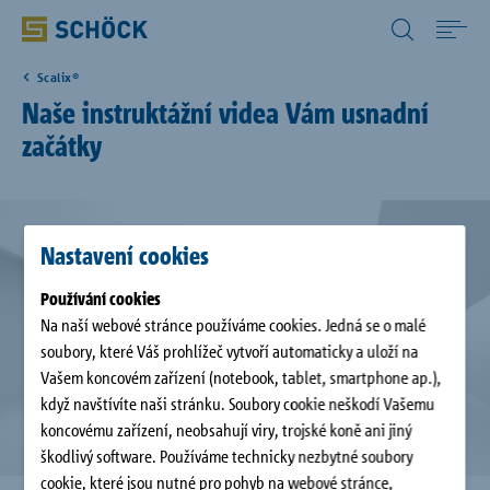
Czech Republic (CZ) Čeština
Scalix®
Home
Naše instruktážní videa Vám usnadní
začátky
Produkty
Digitální řešení
Nastavení cookies
Používání cookies
Download
Na naší webové stránce používáme cookies. Jedná se o malé
soubory, které Váš prohlížeč vytvoří automaticky a uloží na
Servis
Vašem koncovém zařízení (notebook, tablet, smartphone ap.),
když navštívíte naši stránku. Soubory cookie neškodí Vašemu
koncovému zařízení, neobsahují viry, trojské koně ani jiný
Referenční projekty
škodlivý software. Používáme technicky nezbytné soubory
cookie, které jsou nutné pro pohyb na webové stránce,