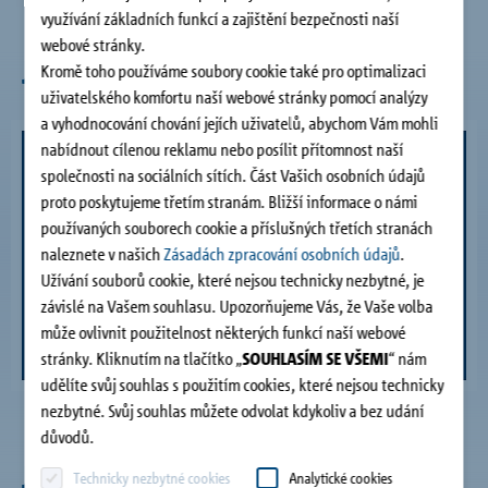
Společnost
využívání základních funkcí a zajištění bezpečnosti naší
webové stránky.
Jak se mohu zaregistrovat?
Kromě toho používáme soubory cookie také pro optimalizaci
Kontakt
uživatelského komfortu naší webové stránky pomocí analýzy
a vyhodnocování chování jejích uživatelů, abychom Vám mohli
nabídnout cílenou reklamu nebo posílit přítomnost naší
společnosti na sociálních sítích. Část Vašich osobních údajů
proto poskytujeme třetím stranám. Bližší informace o námi
používaných souborech cookie a příslušných třetích stranách
naleznete v našich
Zásadách zpracování osobních údajů
.
Užívání souborů cookie, které nejsou technicky nezbytné, je
závislé na Vašem souhlasu. Upozorňujeme Vás, že Vaše volba
může ovlivnit použitelnost některých funkcí naší webové
stránky. Kliknutím na tlačítko „
SOUHLASÍM SE VŠEMI
“ nám
udělíte svůj souhlas s použitím cookies, které nejsou technicky
nezbytné. Svůj souhlas můžete odvolat kdykoliv a bez udání
důvodů.
Jak mohu spravovat své projekty?
Technicky nezbytné cookies
Analytické cookies