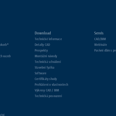
Download
Servis
Technické informace
CAD/BIM
sokorb®
Detaily CAD
Webináře
Prospekty
Pasivní dům s p
ch vazeb
Montážní návody
Technická schválení
Stavební fyzika
Software
Certifikáty shody
Prohlášení o vlastnostech
Výkresy CAD / BIM
Technická posouzení
ství