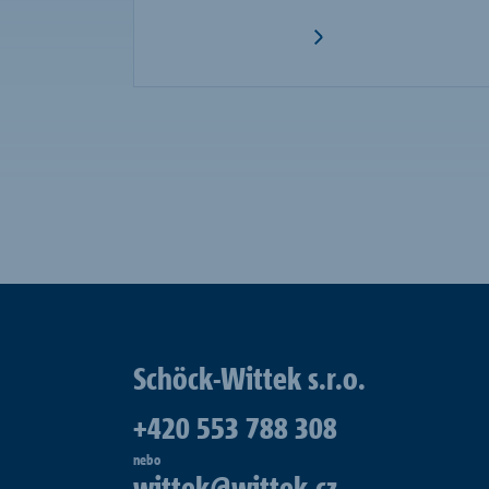
Schöck-Wittek s.r.o.
+420 553 788 308
nebo
wittek@wittek.cz