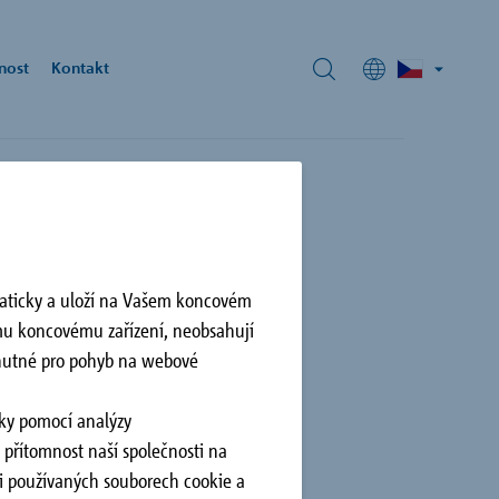
nost
Kontakt
e
ařství Lahofer
maticky a uloží na Vašem koncovém
resivní
 a podporu při
trannou
Vám poskytne
šice, Znojmo, CZ
emu koncovému zařízení, neobsahují
stavebně-
u nutné pro pohyb na webové
nky pomocí analýzy
přítomnost naší společnosti na
mi používaných souborech cookie a