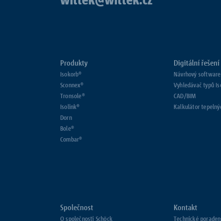
Produkty
Digitální řešení
Isokorb®
Návrhový software
Sconnex®
Vyhledávač typů I
Tronsole®
CAD/BIM
Isolink®
Kalkulátor tepelný
Dorn
Bole®
Combar®
Společnost
Kontakt
O společnosti Schöck
Technické poraden