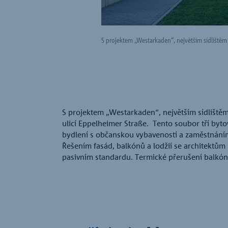
S projektem „Westarkaden“, největším sídlištěm
S projektem „Westarkaden“, největším sídlištěm
ulicí Eppelheimer Straße. Tento soubor tří by
bydlení s občanskou vybaveností a zaměstnán
Řešením fasád, balkónů a lodžií se architektům
pasivním standardu. Termické přerušení balkónů