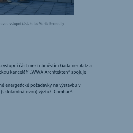
ovou vstupní část. Foto: Moritz Bernoully
V části 1 projektu Wes
ou vstupní část mezi náměstím Gadamerplatz a
ickou kanceláří „WWA Architekten“ spojuje
čné energetické požadavky na výstavbu v
u (sklolaminátovou) výztuží Combar®.