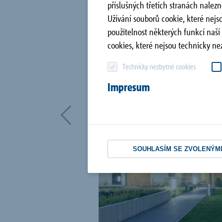
příslušných třetích stranách nalez
Společnost
Užívání souborů cookie, které nejs
Combar®
použitelnost některých funkcí naší
Kontakt
cookies, které nejsou technicky ne
Další reference
Technicky nezbytné cookies
Impresum
SOUHLASÍM SE ZVOLENÝMI 