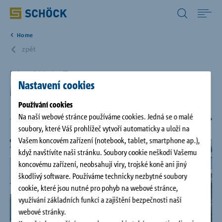
Czech Republic (CZ) Čeština
Home
Home
zpět
Produkty
Praha 6 - Střešovice, CZ
Nastavení cookies
Maison Ořechovka
Digitální řešení
Používání cookies
Na naší webové stránce používáme cookies. Jedná se o malé
soubory, které Váš prohlížeč vytvoří automaticky a uloží na
Download
Vašem koncovém zařízení (notebook, tablet, smartphone ap.),
když navštívíte naši stránku. Soubory cookie neškodí Vašemu
koncovému zařízení, neobsahují viry, trojské koně ani jiný
Servis
škodlivý software. Používáme technicky nezbytné soubory
cookie, které jsou nutné pro pohyb na webové stránce,
Referenční projekty
využívání základních funkcí a zajištění bezpečnosti naší
webové stránky.