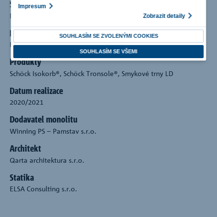
Sídlo
Impresum
Na Dračkách, Praha
Zobrazit detaily
Developer
SOUHLASÍM SE ZVOLENÝMI COOKIES
Penta Real Estate s.r.o.
SOUHLASÍM SE VŠEMI
Produkty
Schöck Isokorb®, Schöck Tronsole®, Smykové trny LD
Datum realizace
2020/2021
Dodavatel monolitu
Winning PS – Pamstav s.r.o.
Architekt
Qarta architektura s.r.o.
Statika
ELSA Consulting s.r.o.