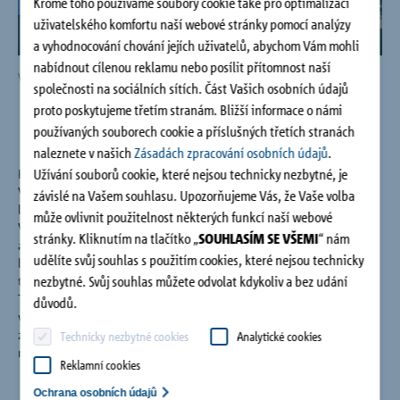
Kromě toho používáme soubory cookie také pro optimalizaci
Společnost
uživatelského komfortu naší webové stránky pomocí analýzy
a vyhodnocování chování jejích uživatelů, abychom Vám mohli
nabídnout cílenou reklamu nebo posílit přítomnost naší
Kontakt
Vizualizace exterieru
Vizu
společnosti na sociálních sítích. Část Vašich osobních údajů
proto poskytujeme třetím stranám. Bližší informace o námi
používaných souborech cookie a příslušných třetích stranách
naleznete v našich
Zásadách zpracování osobních údajů
.
Užívání souborů cookie, které nejsou technicky nezbytné, je
Komplex viladomů na hranici západní části Ořechovky s
Veleslavínem představuje klidné bydlení ve velmi atraktivní
závislé na Vašem souhlasu. Upozorňujeme Vás, že Vaše volba
lokalitě nedaleko Hradčan.
může ovlivnit použitelnost některých funkcí naší webové
V osmi pětipodlažních objektech jsou situovány byty od 1+kk
stránky. Kliknutím na tlačítko „
SOUHLASÍM SE VŠEMI
“ nám
až po střešní penthousy s dispozicí 6+kk. Byty disponují
udělíte svůj souhlas s použitím cookies, které nejsou technicky
balkóny nebo lodžiemi a v nejvyšších podlažích prostornými
nezbytné. Svůj souhlas můžete odvolat kdykoliv a bez udání
terasami.
Tým známého pražského ateliéru QARTA architektura pod
důvodů.
vedením Jiřího Řezáka a Davida Wittasska jednak vkusně
zasadil koncept do nezaměnitelného prostředí a zároveň
Technicky nezbytné cookies
Analytické cookies
navrhl energeticky úsporné a kvalitní bydlení.
Reklamní cookies
Ochrana osobních údajû